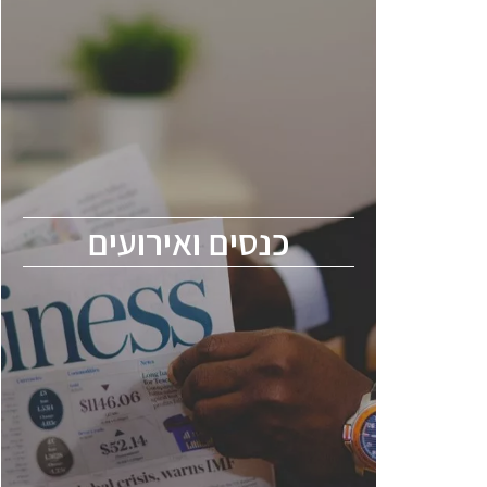
כנסים ואירועים
כנס ChipEx2026 יערך ב-12-13 במאי, 2026.
הכנס מיועד לכל העוסקים בתעשיית
הסמיקונדקטור כולל מהנדסים, מומחים מקצועיים
ובכירים.
כנסים ואירועים
ChipEx2026 will be held on May 12-13,
2026. The conference is intended for
everyone involved in the semiconductor
industry, including engineers, professional
experts, and senior executives.
לחץ לפרטים