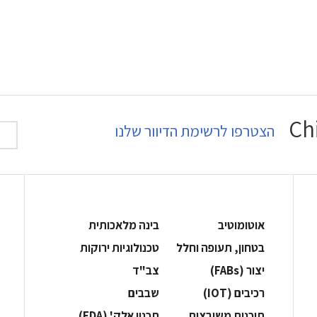
הצטרפו לרשימת הדיוור שלנו
אוטומוטיב
בינה מלאכותית
בטחון, תעופה וחלל
‫טכנולוגיות ירוקות‬
‫יצור (‪(FABs‬‬
‫צב"ד‬
‫רכיבים‬ (IOT)
‫שבבים‬
‫תוכנות משובצות‬
‫תכנון אלק' (‪(EDA‬‬