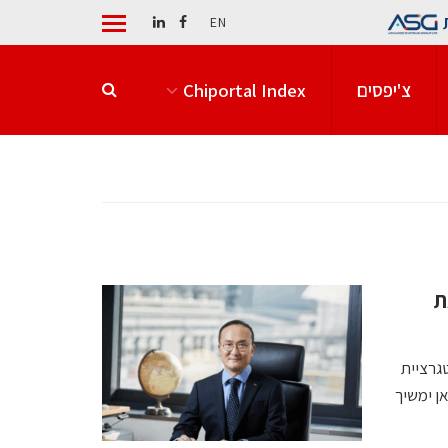
EN
צ'יפסים
Chiportal Index
ל את
גרציית
ן ימשיך