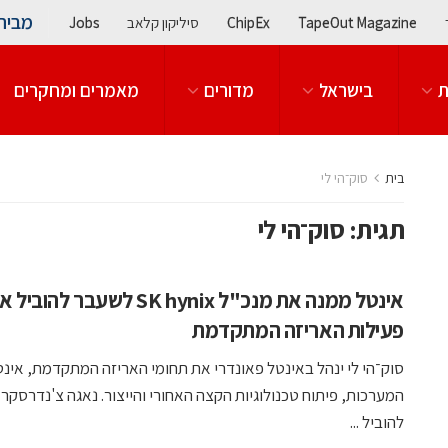
מבית
TapeOut Magazine
ChipEx
סיליקון קלאב
Jobs
ת
בישראל
מדורים
מאמרים ומחקרים
בית
סוק־הי לי
תגית:
סוק־הי לי
אינטל ממנה את מנכ"ל SK hynix לשעבר להובי
פעילות האריזה המתקדמת
סוק־הי לי ינהל באינטל פאונדרי את תחומי האריזה המתקדמת, אינט
המערכות, פיתוח טכנולוגיות הקצה האחורי והייצור. נאגה צ'נדרסקרא
להוביל ...