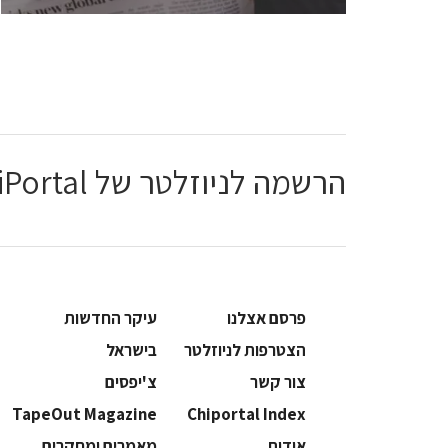
הרשמה לניוזלטר של ChiPortal
פרסם אצלנו
עיקר החדשות
הצטרפות לניוזלטר
בישראל
צור קשר
צ'יפסים
TapeOut Magazine
Chiportal Index
אודות
מאמרים ומחקרים