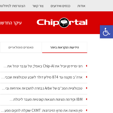
אודות
כנסים ואירועים
צור קשר
הצטרפות לניוזלטר
עיקר החדשו
פתח סרגל נגישות
הידיעות הנקראות ביותר
מאמרים פופולאריים
רוני פרידמן יוביל את Chip‑AI באפל; טל ענבר ינהל את…
ארה״ב מקצה עד 874 מיליון דולר לשבע טכנולוגיות שבבים…
טכנולוגיית המכ״ם של Arbe נבחרה לתוכניות אזרחיות וביטחוניות
IBM וקידמה מציגות תוצאות קוונטיות מעבר ליכולת…
סין מאיצה את מרוץ הזיכרונות: CXMT שוקלת להקים מפעל…