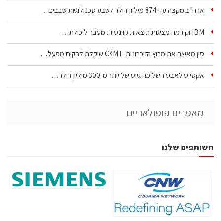
ארה״ב מקצה עד 874 מיליון דולר לשבע טכנולוגיות שבבים…
IBM וקידמה מציגות תוצאות קוונטיות מעבר ליכולת…
סין מאיצה את מרוץ הזיכרונות: CXMT שוקלת להקים מפעל…
אקסייט לאבס השלימה גיוס של יותר מ־300 מיליון דולר…
מאמרים פופולאריים
השותפים שלנו