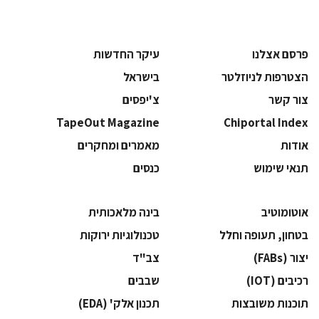
פרסם אצלנו
עיקר החדשות
הצטרפות לניוזלטר
בישראל
צור קשר
צ'יפסים
TapeOut Magazine
Chiportal Index
אודות
מאמרים ומחקרים
תנאי שימוש
כנסים
אוטומוטיב
בינה מלאכותית
בטחון, תעופה וחלל
‫טכנולוגיות ירוקות‬
‫יצור (‪(FABs‬‬
‫צב"ד‬
‫רכיבים‬ (IOT)
‫שבבים‬
‫תוכנות משובצות‬
‫תכנון אלק' (‪(EDA‬‬