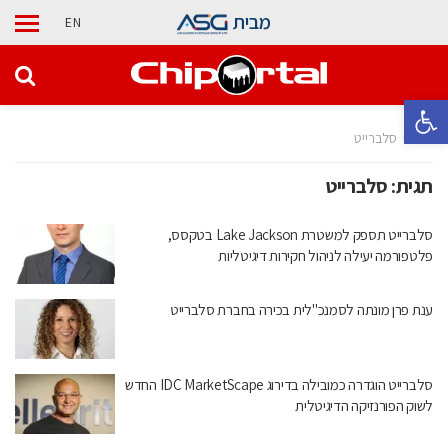
מבית
EN
פתח סרגל נגישות
בית
סלברייט
תגית:
סלברייט
סלברייט תספק למשטרת Lake Jackson בטקסס,
פלטפורמה יעילה לניהול חקירות דיגיטליות
ענת פרן מונתה לסמנכ"לית בכירה בחברת סלברייט
סלברייט הוגדרה כמובילה בדירוג IDC MarketScape החדש
לשוק הפורנזיקה הדיגיטלית