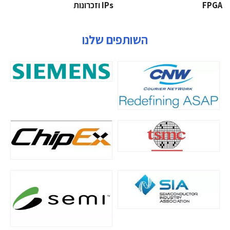
‫‪FPGA‬‬
‫ ‪וזכרונות IPs‬‬
השותפים שלנו