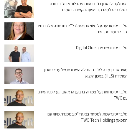
המחלקה לבטחון פנים באחת ממדינות ארה"ב בחרה
בסלברייט למאבק בפשיעה הקשורה בסמים
סלברייט מודיעה על מינוי שתי סמנכל"יות חדשות: מלכית חיון
וקרן לודומירסקי-זית
סלברייט רוכשת את Digital Clues
מאיר אבידן מונה ליו"ר ההנהלה הציבורית של ענף ביטחון
המולדת (HLS) במכון הייצוא
סלברייט מדווחת על צמיחה ברבעון הראשון, רגע לפני המיזוג
עם TWC
סלברייט נרשמת למסחר בנאסד"ק במסגרת מיזוג עם
הספאק TWC Tech Holdings