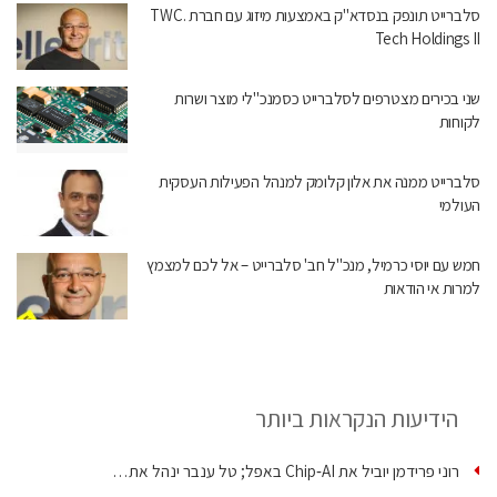
סלברייט תונפק בנסדא"ק באמצעות מיזוג עם חברת .TWC
Tech Holdings II
שני בכירים מצטרפים לסלברייט כסמנכ"לי מוצר ושרות
לקוחות
סלברייט ממנה את אלון קלומק למנהל הפעילות העסקית
העולמי
חמש עם יוסי כרמיל, מנכ"ל חב' סלברייט – אל לכם למצמץ
למרות אי הודאות
הידיעות הנקראות ביותר
רוני פרידמן יוביל את Chip‑AI באפל; טל ענבר ינהל את…