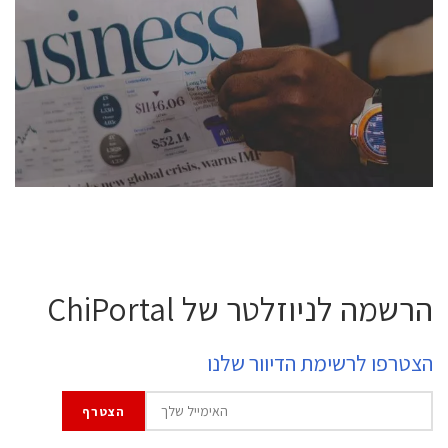
conference is intended for everyone involved in the
semiconductor industry, including engineers,
professional experts, and senior executives.
לחץ לפרטים
הרשמה לניוזלטר של ChiPortal
הצטרפו לרשימת הדיוור שלנו