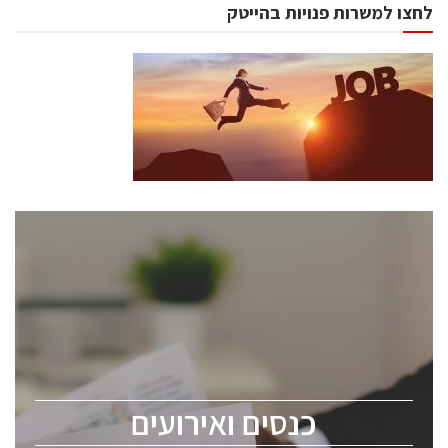
לחצו למשרות פנויות בהייטק
כנסים ואירועים
כנס ChipEx2026 יערך ב-12-13 במאי, 2026. הכנס מיועד
לכל העוסקים בתעשיית הסמיקונדקטור כולל מהנדסים,
מומחים מקצועיים ובכירים.
כנסים ואירועים
ChipEx2026 will be held on May 12-13, 2026. The