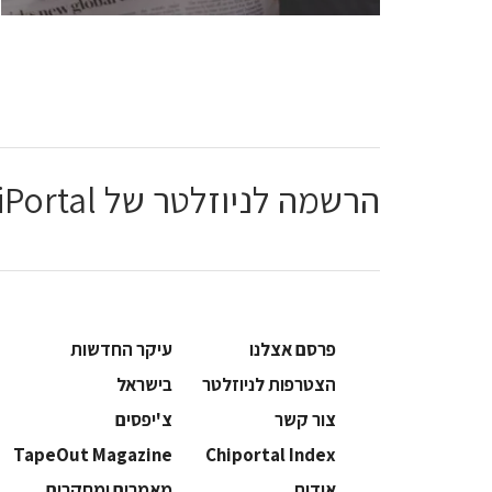
הרשמה לניוזלטר של ChiPortal
פרסם אצלנו
עיקר החדשות
הצטרפות לניוזלטר
בישראל
צור קשר
צ'יפסים
TapeOut Magazine
Chiportal Index
אודות
מאמרים ומחקרים