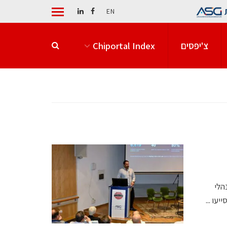
EN
צ'יפסים
Chiportal Index
הלי
עו ...