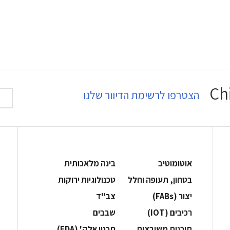
הצטרפו לרשימת הדיוור שלנו
אוטומוטיב
בינה מלאכותית
בטחון, תעופה וחלל
‫טכנולוגיות ירוקות‬
‫יצור (‪(FABs‬‬
‫צב"ד‬
‫רכיבים‬ (IOT)
‫שבבים‬
‫תוכנות משובצות‬
‫תכנון אלק' (‪(EDA‬‬