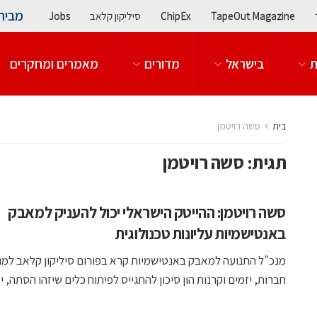
מבית
TapeOut Magazine
ChipEx
סיליקון קלאב
Jobs
ת
בישראל
מדורים
מאמרים ומחקרים
בית
סשה רויטמן
תגית:
סשה רויטמן
סשה רויטמן: ההייטק הישראלי יכול להעניק למאבק
באנטישמיות עליונות טכנולוגית
מנכ"ל התנועה למאבק באנטישמיות קרא בפורום סיליקון קלאב למנ
חברות, יזמים וקרנות הון סיכון להתגייס לפיתוח כלים שיזהו הסתה, יסיי