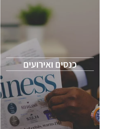
כנסים ואירועים
כנס ChipEx2026 יערך ב-12-13 במאי, 2026.
הכנס מיועד לכל העוסקים בתעשיית
הסמיקונדקטור כולל מהנדסים, מומחים מקצועיים
ובכירים.
כנסים ואירועים
ChipEx2026 will be held on May 12-13,
2026. The conference is intended for
everyone involved in the semiconductor
industry, including engineers, professional
experts, and senior executives.
לחץ לפרטים