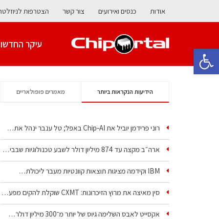
אודות
כנסים ואירועים
צור קשר
הצטרפות לניוזלטר
עיקר החדשו
פתח סרגל נגישות
הידיעות הנקראות ביותר
מאמרים פופולאריים
רוני פרידמן יוביל את Chip‑AI באפל; טל ענבר ינהל את…
ארה״ב מקצה עד 874 מיליון דולר לשבע טכנולוגיות שבבים…
IBM וקידמה מציגות תוצאות קוונטיות מעבר ליכולת…
סין מאיצה את מרוץ הזיכרונות: CXMT שוקלת להקים מפעל…
אקסייט לאבס השלימה גיוס של יותר מ־300 מיליון דולר…