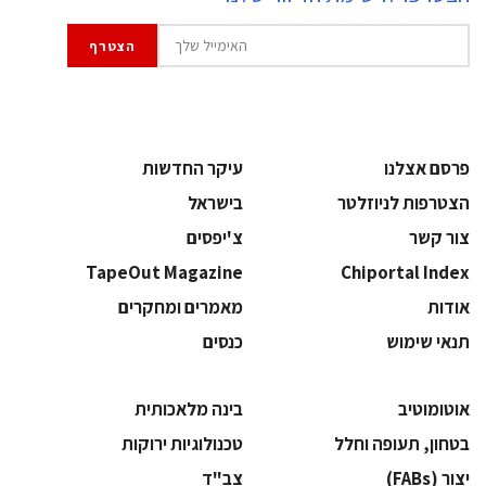
פרסם אצלנו
עיקר החדשות
הצטרפות לניוזלטר
בישראל
צור קשר
צ'יפסים
TapeOut Magazine
Chiportal Index
אודות
מאמרים ומחקרים
תנאי שימוש
כנסים
אוטומוטיב
בינה מלאכותית
בטחון, תעופה וחלל
‫טכנולוגיות ירוקות‬
‫יצור (‪(FABs‬‬
‫צב"ד‬