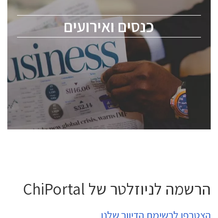
מומחים מקצועיים ובכירים.
כנסים ואירועים
ChipEx2026 will be held on May 12-13, 2026. The
conference is intended for everyone involved in the
semiconductor industry, including engineers,
professional experts, and senior executives.
לחץ לפרטים
הרשמה לניוזלטר של ChiPortal
הצטרפו לרשימת הדיוור שלנו