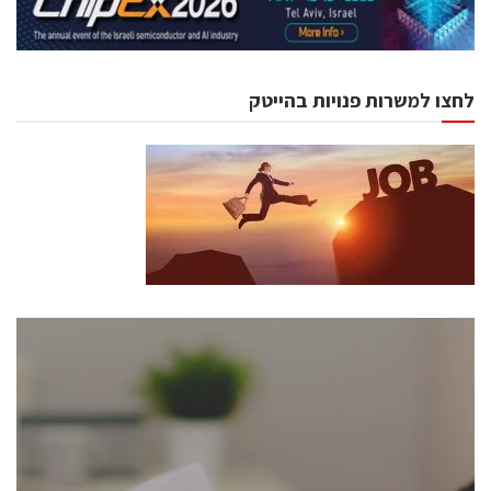
לחצו למשרות פנויות בהייטק
כנסים ואירועים
כנס ChipEx2026 יערך ב-12-13 במאי, 2026. הכנס מיועד
לכל העוסקים בתעשיית הסמיקונדקטור כולל מהנדסים,