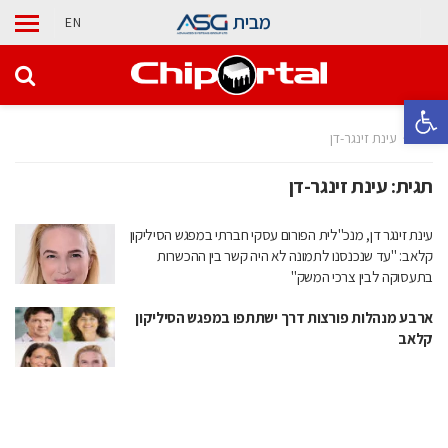
מבית
EN
פתח סרגל נגישות
בית
עינת זינגר-דן
תגית:
עינת זינגר-דן
עינת זינגר דן, מנכ"לית הפורום עסקי חברתי במפגש הסיליקון
קלאב: "עד שנכנסנו לתמונה לא היה קשר בין ההכשרות
בתעסוקה לבין צרכי המשק"
ארבע מנהלות פורצות דרך ישתתפו במפגש הסיליקון
קלאב