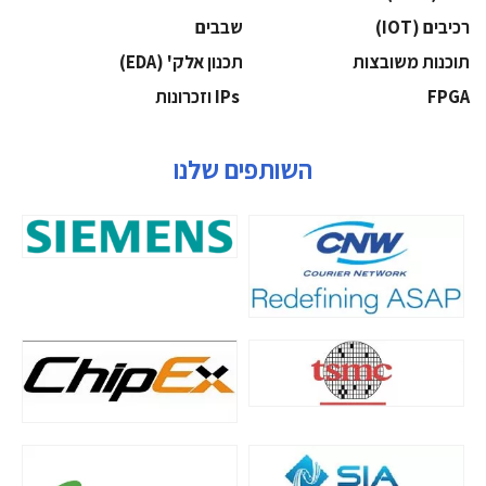
‫רכיבים‬ (IOT)
‫שבבים‬
‫תוכנות משובצות‬
‫תכנון אלק' (‪(EDA‬‬
‫‪FPGA‬‬
‫ ‪וזכרונות IPs‬‬
השותפים שלנו