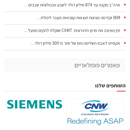
ארה״ב מקצה עד 874 מיליון דולר לשבע טכנולוגיות שבבים…
IBM וקידמה מציגות תוצאות קוונטיות מעבר ליכולת…
סין מאיצה את מרוץ הזיכרונות: CXMT שוקלת להקים מפעל…
אקסייט לאבס השלימה גיוס של יותר מ־300 מיליון דולר…
מאמרים פופולאריים
השותפים שלנו