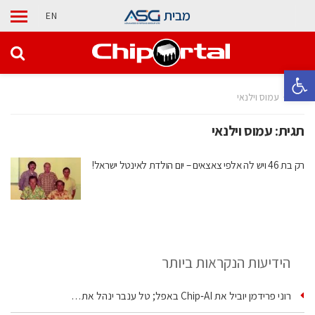
מבית
EN
פתח סרגל נגישות
בית
עמוס וילנאי
תגית:
עמוס וילנאי
רק בת 46 ויש לה אלפי צאצאים – יום הולדת לאינטל ישראל!
הידיעות הנקראות ביותר
רוני פרידמן יוביל את Chip‑AI באפל; טל ענבר ינהל את…