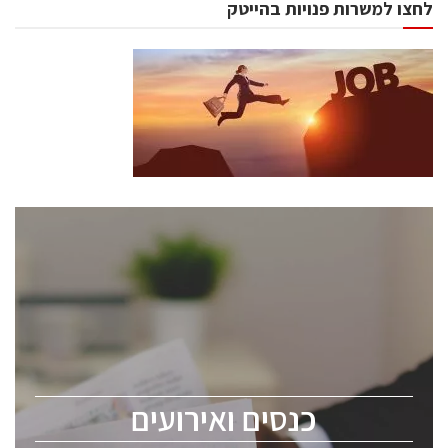
לחצו למשרות פנויות בהייטק
כנסים ואירועים
כנס ChipEx2026 יערך ב-12-13 במאי, 2026. הכנס מיועד
לכל העוסקים בתעשיית הסמיקונדקטור כולל מהנדסים,
מומחים מקצועיים ובכירים.
כנסים ואירועים
ChipEx2026 will be held on May 12-13, 2026. The