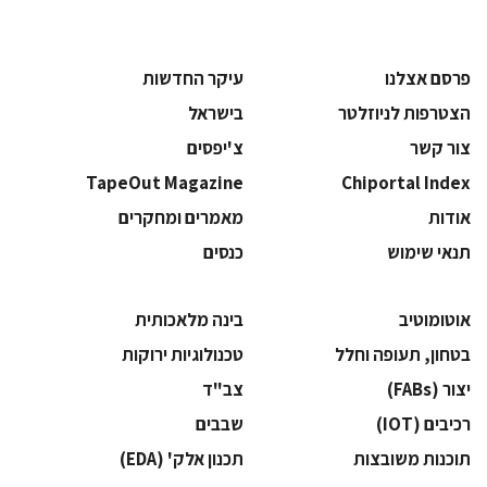
פרסם אצלנו
עיקר החדשות
הצטרפות לניוזלטר
בישראל
צור קשר
צ'יפסים
TapeOut Magazine
Chiportal Index
אודות
מאמרים ומחקרים
תנאי שימוש
כנסים
אוטומוטיב
בינה מלאכותית
בטחון, תעופה וחלל
‫טכנולוגיות ירוקות‬
‫יצור (‪(FABs‬‬
‫צב"ד‬
‫רכיבים‬ (IOT)
‫שבבים‬
‫תוכנות משובצות‬
‫תכנון אלק' (‪(EDA‬‬