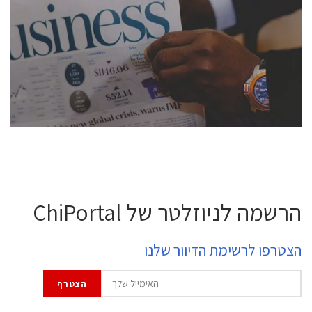
conference is intended for everyone involved in the
semiconductor industry, including engineers,
professional experts, and senior executives.
לחץ לפרטים
הרשמה לניוזלטר של ChiPortal
הצטרפו לרשימת הדיוור שלנו