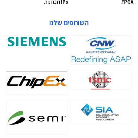
‫‪FPGA‬‬
‫ ‪וזכרונות IPs‬‬
השותפים שלנו