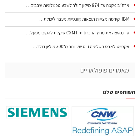
ארה״ב מקצה עד 874 מיליון דולר לשבע טכנולוגיות שבבים…
IBM וקידמה מציגות תוצאות קוונטיות מעבר ליכולת…
סין מאיצה את מרוץ הזיכרונות: CXMT שוקלת להקים מפעל…
אקסייט לאבס השלימה גיוס של יותר מ־300 מיליון דולר…
מאמרים פופולאריים
השותפים שלנו