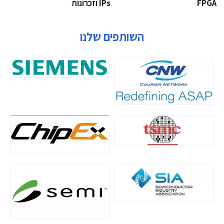
‫‪FPGA‬‬
‫ ‪וזכרונות IPs‬‬
השותפים שלנו