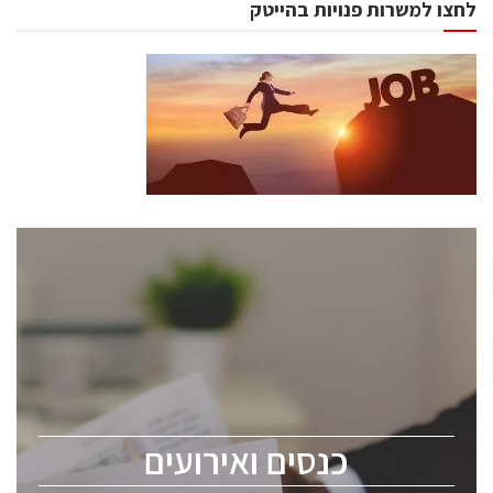
לחצו למשרות פנויות בהייטק
כנסים ואירועים
כנס ChipEx2026 יערך ב-12-13 במאי, 2026. הכנס מיועד
לכל העוסקים בתעשיית הסמיקונדקטור כולל מהנדסים,
מומחים מקצועיים ובכירים.
כנסים ואירועים
ChipEx2026 will be held on May 12-13, 2026. The