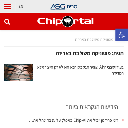
מבית
EN
פתח סרגל נגישות
בית
פוטוניקה משולבת באריזה
תגית:
פוטוניקה משולבת באריזה
בעידן שבבי ה־AI, צוואר הבקבוק הבא הוא לא רק הייצור אלא
המדידה
הידיעות הנקראות ביותר
רוני פרידמן יוביל את Chip‑AI באפל; טל ענבר ינהל את…