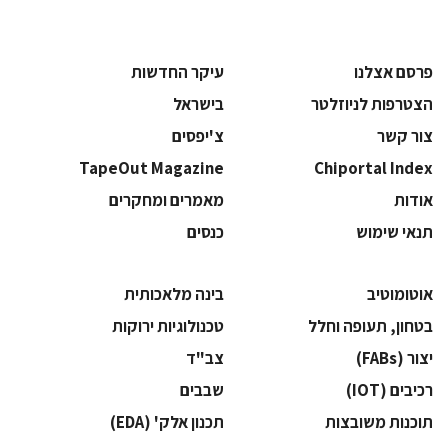
פרסם אצלנו
עיקר החדשות
הצטרפות לניוזלטר
בישראל
צור קשר
צ'יפסים
TapeOut Magazine
Chiportal Index
אודות
מאמרים ומחקרים
תנאי שימוש
כנסים
אוטומוטיב
בינה מלאכותית
בטחון, תעופה וחלל
‫טכנולוגיות ירוקות‬
‫יצור (‪(FABs‬‬
‫צב"ד‬
‫רכיבים‬ (IOT)
‫שבבים‬
‫תוכנות משובצות‬
‫תכנון אלק' (‪(EDA‬‬