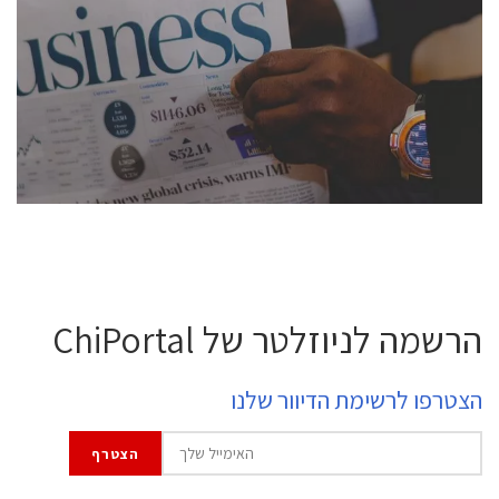
conference is intended for everyone involved in the
semiconductor industry, including engineers,
professional experts, and senior executives.
לחץ לפרטים
הרשמה לניוזלטר של ChiPortal
הצטרפו לרשימת הדיוור שלנו