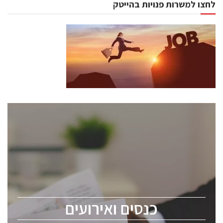
לחצו למשרות פנויות בהייטק
כנסים ואירועים
כנס ChipEx2026 יערך ב-12-13 במאי, 2026. הכנס מיועד
לכל העוסקים בתעשיית הסמיקונדקטור כולל מהנדסים,
מומחים מקצועיים ובכירים.
כנסים ואירועים
ChipEx2026 will be held on May 12-13, 2026. The