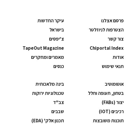
פרסם אצלנו
עיקר החדשות
הצטרפות לניוזלטר
בישראל
צור קשר
צ'יפסים
TapeOut Magazine
Chiportal Index
אודות
מאמרים ומחקרים
תנאי שימוש
כנסים
אוטומוטיב
בינה מלאכותית
בטחון, תעופה וחלל
‫טכנולוגיות ירוקות‬
‫יצור (‪(FABs‬‬
‫צב"ד‬
‫רכיבים‬ (IOT)
‫שבבים‬
‫תוכנות משובצות‬
‫תכנון אלק' (‪(EDA‬‬