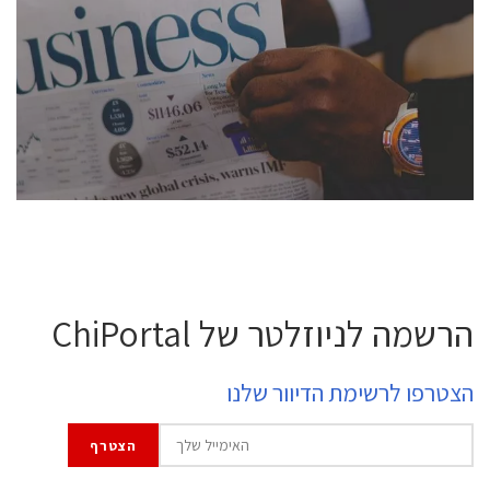
conference is intended for everyone involved in the
semiconductor industry, including engineers,
professional experts, and senior executives.
לחץ לפרטים
הרשמה לניוזלטר של ChiPortal
הצטרפו לרשימת הדיוור שלנו