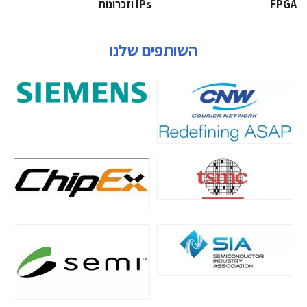
‫‪FPGA‬‬
‫ ‪וזכרונות IPs‬‬
השותפים שלנו