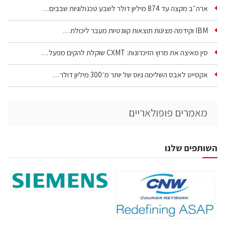
ארה״ב מקצה עד 874 מיליון דולר לשבע טכנולוגיות שבבים…
IBM וקידמה מציגות תוצאות קוונטיות מעבר ליכולת…
סין מאיצה את מרוץ הזיכרונות: CXMT שוקלת להקים מפעל…
אקסייט לאבס השלימה גיוס של יותר מ־300 מיליון דולר…
מאמרים פופולאריים
השותפים שלנו