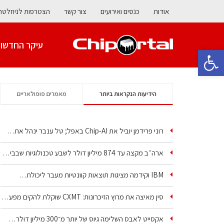
אודות
כנסים ואירועים
צור קשר
הצטרפות לניוזלטר
עיקר החדשו
פתח סרגל נגישות
הידיעות הנקראות ביותר
מאמרים פופולאריים
רוני פרידמן יוביל את Chip‑AI באפל; טל ענבר ינהל את…
ארה״ב מקצה עד 874 מיליון דולר לשבע טכנולוגיות שבבים…
IBM וקידמה מציגות תוצאות קוונטיות מעבר ליכולת…
סין מאיצה את מרוץ הזיכרונות: CXMT שוקלת להקים מפעל…
אקסייט לאבס השלימה גיוס של יותר מ־300 מיליון דולר…