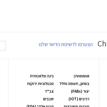
הצטרפו לרשימת הדיוור שלנו
אוטומוטיב
בינה מלאכותית
בטחון, תעופה וחלל
‫טכנולוגיות ירוקות‬
‫יצור (‪(FABs‬‬
‫צב"ד‬
‫רכיבים‬ (IOT)
‫שבבים‬
‫תוכנות משובצות‬
‫תכנון אלק' (‪(EDA‬‬