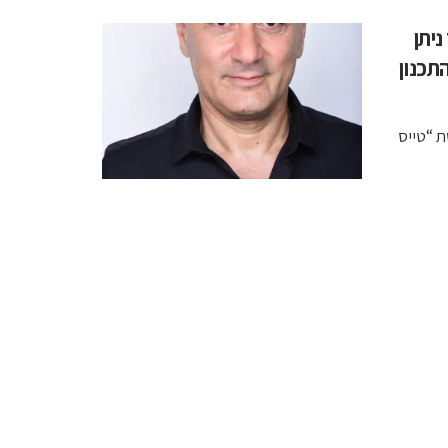
ד ניתן
תכנון
עברית מציג גישה שבה AI משמשת “טייס