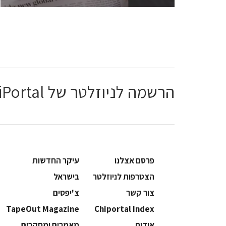
הרשמה לניוזלטר של ChiPortal
פרסם אצלנו
עיקר החדשות
הצטרפות לניוזלטר
בישראל
צור קשר
צ'יפסים
TapeOut Magazine
Chiportal Index
אודות
מאמרים ומחקרים