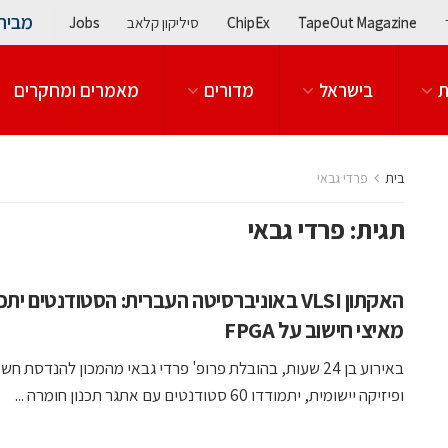
מבית
TapeOut Magazine
ChipEx
סיליקון קלאב
Jobs
ת
בישראל
מדורים
מאמרים ומחקרים
בית
פרדי גבאי
תגית:
פרדי גבאי
האקתון VLSI באוניברסיטה העברית: הסטודנטים יתכ
מאיצי חישוב על FPGA
באירוע בן 24 שעות, בהובלת פרופ' פרדי גבאי מהמכון להנדסת ח
ופיזיקה יישומית, יתמודדו 60 סטודנטים עם אתגר תכנון חומרה ...