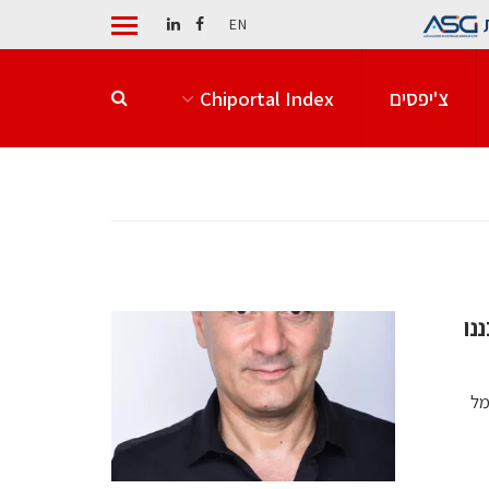
EN
צ'יפסים
Chiportal Index
ננו
שמל