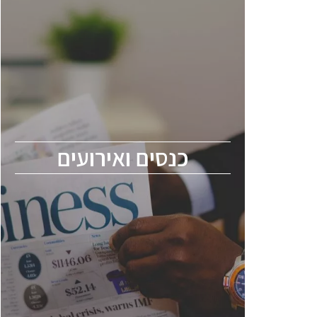
כנסים ואירועים
כנס ChipEx2026 יערך ב-12-13 במאי, 2026.
הכנס מיועד לכל העוסקים בתעשיית
הסמיקונדקטור כולל מהנדסים, מומחים מקצועיים
ובכירים.
כנסים ואירועים
ChipEx2026 will be held on May 12-13,
2026. The conference is intended for
everyone involved in the semiconductor
industry, including engineers, professional
experts, and senior executives.
לחץ לפרטים