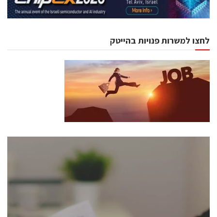
לחצו למשרות פנויות בהייטק
כנסים ואירועים
כנס ChipEx2026 יערך ב-12-13 במאי, 2026. הכנס מיועד
לכל העוסקים בתעשיית הסמיקונדקטור כולל מהנדסים,