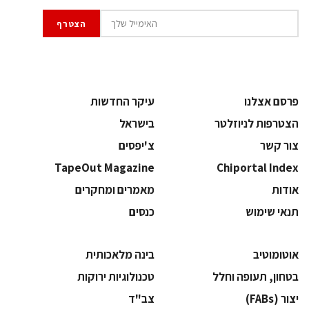
פרסם אצלנו
עיקר החדשות
הצטרפות לניוזלטר
בישראל
צור קשר
צ'יפסים
TapeOut Magazine
Chiportal Index
אודות
מאמרים ומחקרים
תנאי שימוש
כנסים
אוטומוטיב
בינה מלאכותית
בטחון, תעופה וחלל
‫טכנולוגיות ירוקות‬
‫יצור (‪(FABs‬‬
‫צב"ד‬