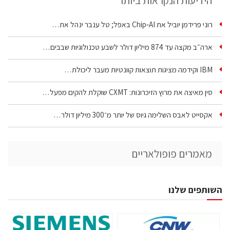
הידיעות הנקראות ביותר
רוני פרידמן יוביל את Chip‑AI באפל; טל ענבר ינהל את…
ארה״ב מקצה עד 874 מיליון דולר לשבע טכנולוגיות שבבים…
IBM וקידמה מציגות תוצאות קוונטיות מעבר ליכולת…
סין מאיצה את מרוץ הזיכרונות: CXMT שוקלת להקים מפעל…
אקסייט לאבס השלימה גיוס של יותר מ־300 מיליון דולר…
מאמרים פופולאריים
השותפים שלנו