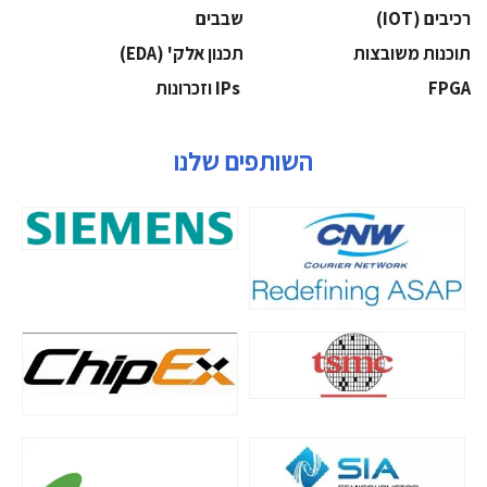
‫רכיבים‬ (IOT)
‫שבבים‬
‫תוכנות משובצות‬
‫תכנון אלק' (‪(EDA‬‬
‫‪FPGA‬‬
‫ ‪וזכרונות IPs‬‬
השותפים שלנו