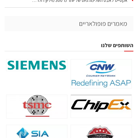
אקסייט לאבס השלימה גיוס של יותר מ־300 מיליון דולר…
מאמרים פופולאריים
השותפים שלנו