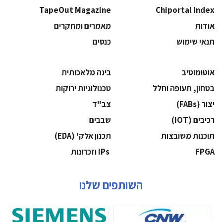
TapeOut Magazine
Chiportal Index
אודות
מאמרים ומחקרים
תנאי שימוש
כנסים
אוטומוטיב
בינה מלאכותית
בטחון, תעופה וחלל
‫טכנולוגיות ירוקות‬
‫יצור (‪(FABs‬‬
‫צב"ד‬
‫רכיבים‬ (IOT)
‫שבבים‬
‫תוכנות משובצות‬
‫תכנון אלק' (‪(EDA‬‬
‫‪FPGA‬‬
‫ ‪וזכרונות IPs‬‬
השותפים שלנו