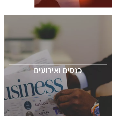
כנסים ואירועים
כנס ChipEx2026 יערך ב-12-13 במאי, 2026. הכנס מיועד
לכל העוסקים בתעשיית הסמיקונדקטור כולל מהנדסים,
מומחים מקצועיים ובכירים.
כנסים ואירועים
ChipEx2026 will be held on May 12-13, 2026. The
conference is intended for everyone involved in the
semiconductor industry, including engineers,
professional experts, and senior executives.
לחץ לפרטים