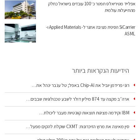
אפלייד מטיריאלס תפטר כ־100 עובדים בישראל כחלק
מהתייעלות עולמית
SiCarrier הסינית מציבה אתגר ל- Applied Materials ו-
ASML
הידיעות הנקראות ביותר
רוני פרידמן יוביל את Chip‑AI באפל; טל ענבר ינהל את…
ארה״ב מקצה עד 874 מיליון דולר לשבע טכנולוגיות שבבים…
IBM וקידמה מציגות תוצאות קוונטיות מעבר ליכולת…
סין מאיצה את מרוץ הזיכרונות: CXMT שוקלת להקים מפעל…