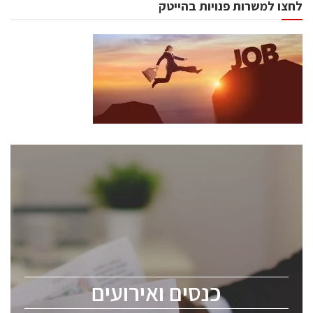
לחצו למשרות פנויות בהייטק
כנסים ואירועים
כנס ChipEx2026 יערך ב-12-13 במאי, 2026. הכנס מיועד
לכל העוסקים בתעשיית הסמיקונדקטור כולל מהנדסים,
מומחים מקצועיים ובכירים.
כנסים ואירועים
ChipEx2026 will be held on May 12-13, 2026. The