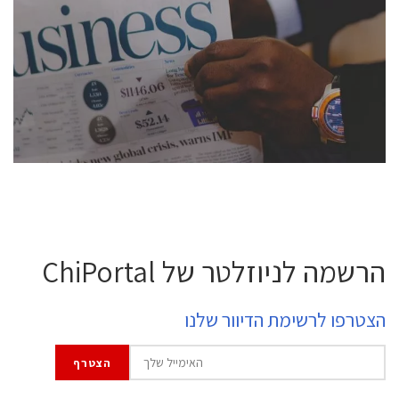
conference is intended for everyone involved in the
semiconductor industry, including engineers,
professional experts, and senior executives.
לחץ לפרטים
הרשמה לניוזלטר של ChiPortal
הצטרפו לרשימת הדיוור שלנו