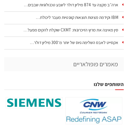
ארה״ב מקצה עד 874 מיליון דולר לשבע טכנולוגיות שבבים…
IBM וקידמה מציגות תוצאות קוונטיות מעבר ליכולת…
סין מאיצה את מרוץ הזיכרונות: CXMT שוקלת להקים מפעל…
אקסייט לאבס השלימה גיוס של יותר מ־300 מיליון דולר…
מאמרים פופולאריים
השותפים שלנו