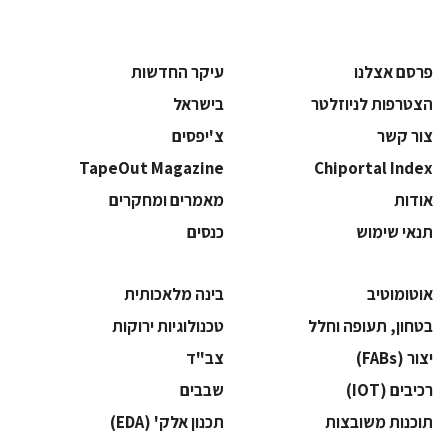
פרסם אצלנו
עיקר החדשות
הצטרפות לניוזלטר
בישראל
צור קשר
צ'יפסים
TapeOut Magazine
Chiportal Index
אודות
מאמרים ומחקרים
תנאי שימוש
כנסים
אוטומוטיב
בינה מלאכותית
בטחון, תעופה וחלל
‫טכנולוגיות ירוקות‬
‫יצור (‪(FABs‬‬
‫צב"ד‬
‫רכיבים‬ (IOT)
‫שבבים‬
‫תוכנות משובצות‬
‫תכנון אלק' (‪(EDA‬‬