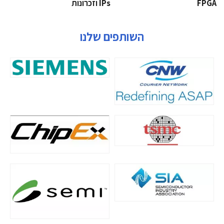
‫‪FPGA‬‬
‫ ‪וזכרונות IPs‬‬
השותפים שלנו