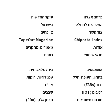
פרסם אצלנו
עיקר החדשות
הצטרפות לניוזלטר
בישראל
צור קשר
צ'יפסים
TapeOut Magazine
Chiportal Index
אודות
מאמרים ומחקרים
תנאי שימוש
כנסים
אוטומוטיב
בינה מלאכותית
בטחון, תעופה וחלל
‫טכנולוגיות ירוקות‬
‫יצור (‪(FABs‬‬
‫צב"ד‬
‫רכיבים‬ (IOT)
‫שבבים‬
‫תוכנות משובצות‬
‫תכנון אלק' (‪(EDA‬‬