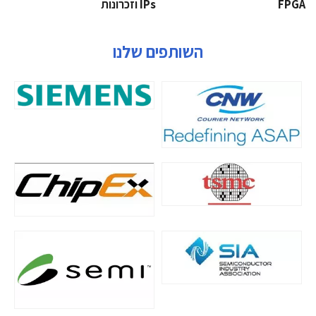
‫‪FPGA‬‬
‫ ‪וזכרונות IPs‬‬
השותפים שלנו