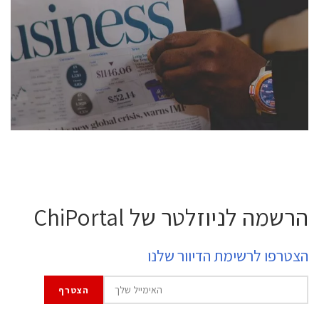
conference is intended for everyone involved in the
semiconductor industry, including engineers,
professional experts, and senior executives.
לחץ לפרטים
הרשמה לניוזלטר של ChiPortal
הצטרפו לרשימת הדיוור שלנו