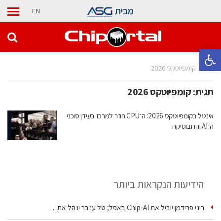
מבית
EN
פתח סרגל נגישות
בית
קומפיוטקס 2026
תגית:
קומפיוטקס 2026
אינטל בקומפיוטקס 2026: ה־CPU חוזר למרכז בעידן סוכני
ה־AI והרובוטיקה
הידיעות הנקראות ביותר
רוני פרידמן יוביל את Chip‑AI באפל; טל ענבר ינהל את…