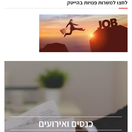
לחצו למשרות פנויות בהייטק
כנסים ואירועים
כנס ChipEx2026 יערך ב-12-13 במאי, 2026. הכנס מיועד
לכל העוסקים בתעשיית הסמיקונדקטור כולל מהנדסים,
מומחים מקצועיים ובכירים.
כנסים ואירועים
ChipEx2026 will be held on May 12-13, 2026. The