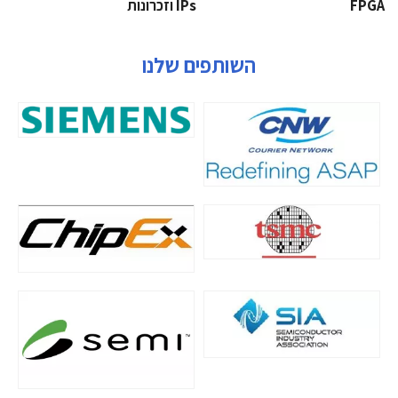
‫‪FPGA‬‬
‫ ‪וזכרונות IPs‬‬
השותפים שלנו