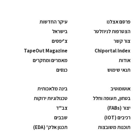
פרסם אצלנו
עיקר החדשות
הצטרפות לניוזלטר
בישראל
צור קשר
צ'יפסים
TapeOut Magazine
Chiportal Index
אודות
מאמרים ומחקרים
תנאי שימוש
כנסים
אוטומוטיב
בינה מלאכותית
בטחון, תעופה וחלל
‫טכנולוגיות ירוקות‬
‫יצור (‪(FABs‬‬
‫צב"ד‬
‫רכיבים‬ (IOT)
‫שבבים‬
‫תוכנות משובצות‬
‫תכנון אלק' (‪(EDA‬‬