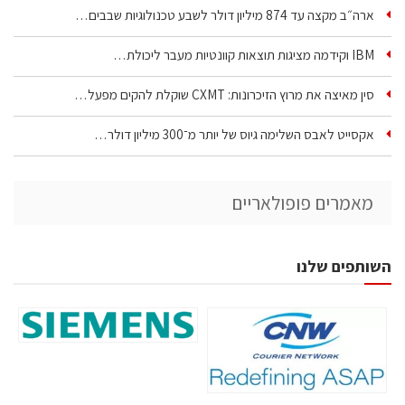
ארה״ב מקצה עד 874 מיליון דולר לשבע טכנולוגיות שבבים…
IBM וקידמה מציגות תוצאות קוונטיות מעבר ליכולת…
סין מאיצה את מרוץ הזיכרונות: CXMT שוקלת להקים מפעל…
אקסייט לאבס השלימה גיוס של יותר מ־300 מיליון דולר…
מאמרים פופולאריים
השותפים שלנו