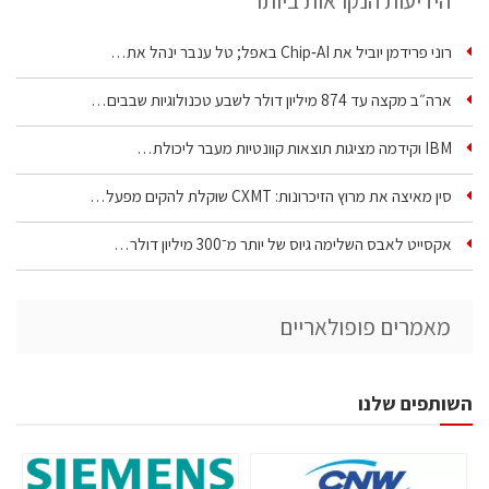
הידיעות הנקראות ביותר
רוני פרידמן יוביל את Chip‑AI באפל; טל ענבר ינהל את…
ארה״ב מקצה עד 874 מיליון דולר לשבע טכנולוגיות שבבים…
IBM וקידמה מציגות תוצאות קוונטיות מעבר ליכולת…
סין מאיצה את מרוץ הזיכרונות: CXMT שוקלת להקים מפעל…
אקסייט לאבס השלימה גיוס של יותר מ־300 מיליון דולר…
מאמרים פופולאריים
השותפים שלנו