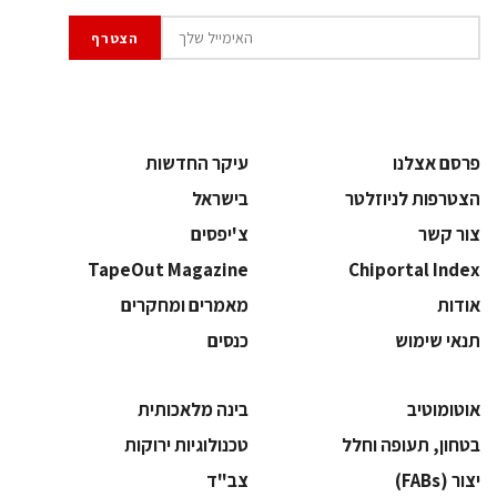
פרסם אצלנו
עיקר החדשות
הצטרפות לניוזלטר
בישראל
צור קשר
צ'יפסים
TapeOut Magazine
Chiportal Index
אודות
מאמרים ומחקרים
תנאי שימוש
כנסים
אוטומוטיב
בינה מלאכותית
בטחון, תעופה וחלל
‫טכנולוגיות ירוקות‬
‫יצור (‪(FABs‬‬
‫צב"ד‬