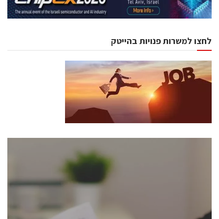
לחצו למשרות פנויות בהייטק
כנסים ואירועים
כנס ChipEx2026 יערך ב-12-13 במאי, 2026. הכנס מיועד
לכל העוסקים בתעשיית הסמיקונדקטור כולל מהנדסים,