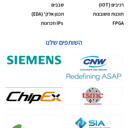
‫רכיבים‬ (IOT)
‫שבבים‬
‫תוכנות משובצות‬
‫תכנון אלק' (‪(EDA‬‬
‫‪FPGA‬‬
‫ ‪וזכרונות IPs‬‬
השותפים שלנו