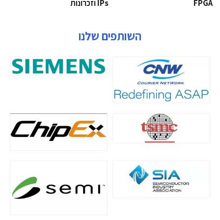
‫‪FPGA‬‬
‫ ‪וזכרונות IPs‬‬
השותפים שלנו