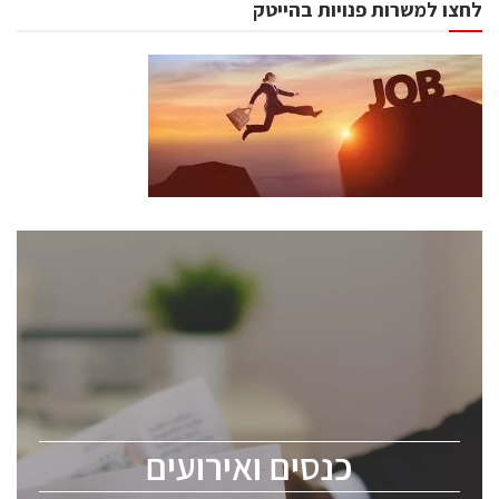
לחצו למשרות פנויות בהייטק
כנסים ואירועים
כנס ChipEx2026 יערך ב-12-13 במאי, 2026. הכנס מיועד
לכל העוסקים בתעשיית הסמיקונדקטור כולל מהנדסים,
מומחים מקצועיים ובכירים.
כנסים ואירועים
ChipEx2026 will be held on May 12-13, 2026. The