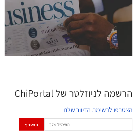
conference is intended for everyone involved in the
semiconductor industry, including engineers,
professional experts, and senior executives.
לחץ לפרטים
הרשמה לניוזלטר של ChiPortal
הצטרפו לרשימת הדיוור שלנו