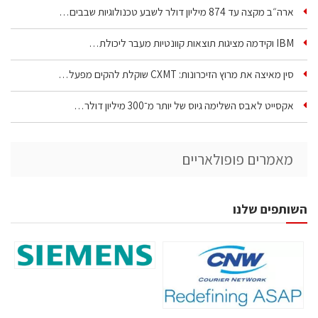
ארה״ב מקצה עד 874 מיליון דולר לשבע טכנולוגיות שבבים…
IBM וקידמה מציגות תוצאות קוונטיות מעבר ליכולת…
סין מאיצה את מרוץ הזיכרונות: CXMT שוקלת להקים מפעל…
אקסייט לאבס השלימה גיוס של יותר מ־300 מיליון דולר…
מאמרים פופולאריים
השותפים שלנו