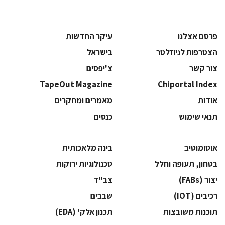
פרסם אצלנו
עיקר החדשות
הצטרפות לניוזלטר
בישראל
צור קשר
צ'יפסים
TapeOut Magazine
Chiportal Index
אודות
מאמרים ומחקרים
תנאי שימוש
כנסים
אוטומוטיב
בינה מלאכותית
בטחון, תעופה וחלל
‫טכנולוגיות ירוקות‬
‫יצור (‪(FABs‬‬
‫צב"ד‬
‫רכיבים‬ (IOT)
‫שבבים‬
‫תוכנות משובצות‬
‫תכנון אלק' (‪(EDA‬‬