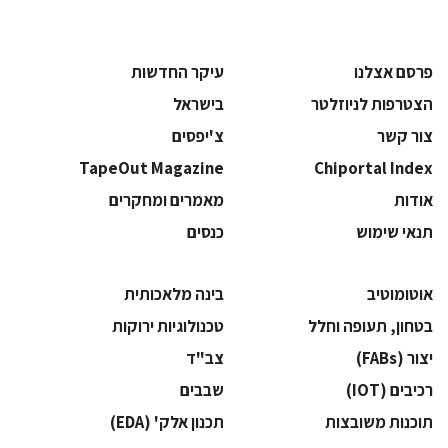
פרסם אצלנו
עיקר החדשות
הצטרפות לניוזלטר
בישראל
צור קשר
צ'יפסים
TapeOut Magazine
Chiportal Index
אודות
מאמרים ומחקרים
תנאי שימוש
כנסים
אוטומוטיב
בינה מלאכותית
בטחון, תעופה וחלל
‫טכנולוגיות ירוקות‬
‫יצור (‪(FABs‬‬
‫צב"ד‬
‫רכיבים‬ (IOT)
‫שבבים‬
‫תוכנות משובצות‬
‫תכנון אלק' (‪(EDA‬‬