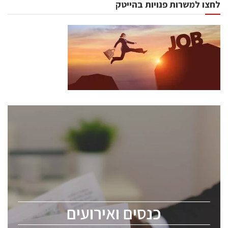
לחצו למשרות פנויות בהייטק
כנסים ואירועים
כנס ChipEx2026 יערך ב-12-13 במאי, 2026. הכנס מיועד
לכל העוסקים בתעשיית הסמיקונדקטור כולל מהנדסים,
מומחים מקצועיים ובכירים.
כנסים ואירועים
ChipEx2026 will be held on May 12-13, 2026. The