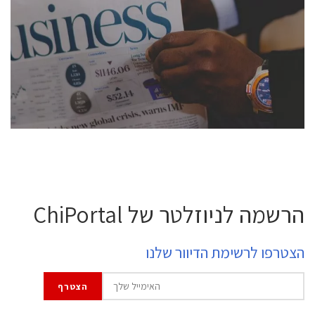
conference is intended for everyone involved in the
semiconductor industry, including engineers,
professional experts, and senior executives.
לחץ לפרטים
הרשמה לניוזלטר של ChiPortal
הצטרפו לרשימת הדיוור שלנו