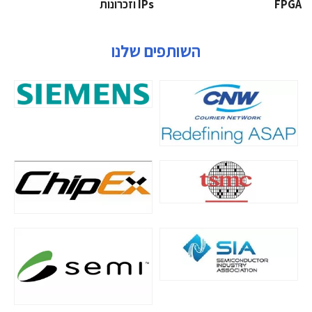
‫‪FPGA‬‬
‫ ‪וזכרונות IPs‬‬
השותפים שלנו