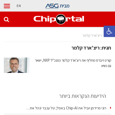
מבית
EN
פתח סרגל נגישות
בית
ריצ'ארד קלמר
תגית:
ריצ'ארד קלמר
קורט זיברס מחליף את ריצ'ארד קלמר כמנכ"ל NXP, ישאר
גם נשיא
הידיעות הנקראות ביותר
רוני פרידמן יוביל את Chip‑AI באפל; טל ענבר ינהל את…