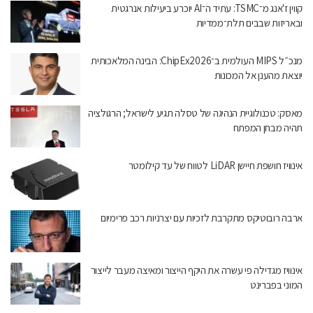
קווין ז'אנג מ־TSMC: עתיד ה־AI יוכרע ביעילות אנרגטית
ובאריזות שבבים תלת־ממדיות
מנכ״ל MIPS העולמית ב־ChipEx2026: הבינה המלאכותית
יוצאת מהענן אל המכונות
מאסק: טכנולוגיית הנהיגה של טסלה תגיע לישראל; הרגולציה
תהיה מבחן המפתח
אינוויז חושפת חיישן LiDAR לטווח של עד קילומטר
ארבה רובוטיקס מתקרבת לזכיות עם יצרניות רכב פרימיום
אינוויז מגדילה פי עשרה את היקף הייצור ומאיצה מעבר לייצור
המוני בפברינט