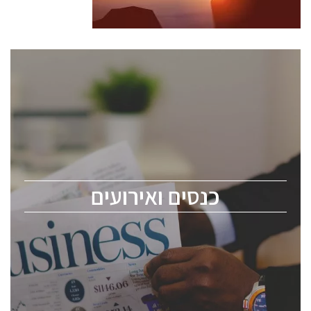
כנסים ואירועים
כנס ChipEx2026 יערך ב-12-13 במאי, 2026. הכנס מיועד
לכל העוסקים בתעשיית הסמיקונדקטור כולל מהנדסים,
מומחים מקצועיים ובכירים.
כנסים ואירועים
ChipEx2026 will be held on May 12-13, 2026. The
conference is intended for everyone involved in the
semiconductor industry, including engineers,
professional experts, and senior executives.