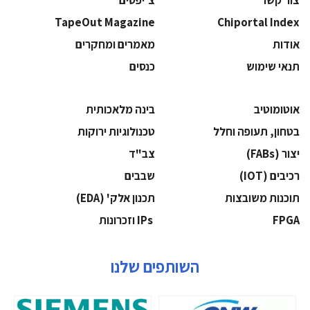
צור קשר
צ'יפסים
TapeOut Magazine
Chiportal Index
אודות
מאמרים ומחקרים
תנאי שימוש
כנסים
אוטומוטיב
בינה מלאכותית
בטחון, תעופה וחלל
‫טכנולוגיות ירוקות‬
‫יצור (‪(FABs‬‬
‫צב"ד‬
‫רכיבים‬ (IOT)
‫שבבים‬
‫תוכנות משובצות‬
‫תכנון אלק' (‪(EDA‬‬
‫‪FPGA‬‬
‫ ‪וזכרונות IPs‬‬
השותפים שלנו