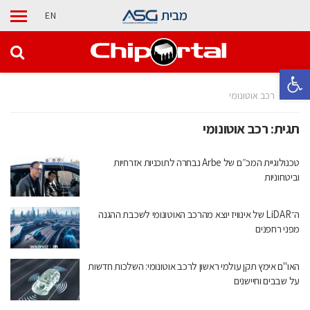
מבית
EN
פתח סרגל נגישות
בית
רכב אוטונומי
תגית:
רכב אוטונומי
טכנולוגיית המכ״ם של Arbe נבחרה לתוכניות אזרחיות
וביטחוניות
ה־LiDAR של אינוויז יוצא מהרכב האוטונומי לשכבת ההגנה
מפני רחפנים
האו"ם אימץ תקן עולמי ראשון לרכב אוטונומי: השלכות חדשות
על שבבים וחיישנים