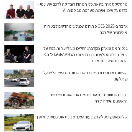
פורטליקס מרחיבה את כלי הפיתוח והבדיקה לרכב אוטונומי –
בדגש על אימון ואימות מערכות מבוססות AI
ארבה ב-CES 2025 פיתוחים טכנולוגיים חדשים לבטיחות
ואוטונומיה של רכב
ג'נסן הואנג ומארק צוקרברג החליפו מעילי עור ותובנות על
עתיד הבינה המלאכותית בפתיחת כנס SIGGRAPH‏* הגל
הבא: רובוטים דמויי אדם
האיחוד האירופי בודק את רכישת אוטוטוקס הישראלית על ידי
קוואלקום
רכבים אוטונומיים מיניאטורים ילוו את האסטרונאוטים
הראשונים שיחזרו לירח
אילון מאסק: טסלה תציג עוד השנה מכונית אוטונומית לחלוטין