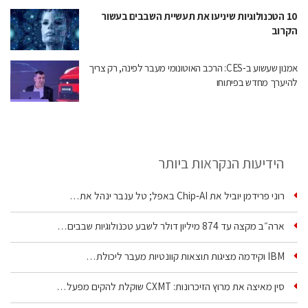
10 הטכנולוגיות שיניעו את תעשיית השבבים בעשור
הקרוב
אמנון שעשוע ב-CES: הרכב האוטונומי מעבר לפינה, רק צריך
להיערך מחדש בפיתוחו
הידיעות הנקראות ביותר
רוני פרידמן יוביל את Chip‑AI באפל; טל ענבר ינהל את…
ארה״ב מקצה עד 874 מיליון דולר לשבע טכנולוגיות שבבים…
IBM וקידמה מציגות תוצאות קוונטיות מעבר ליכולת…
סין מאיצה את מרוץ הזיכרונות: CXMT שוקלת להקים מפעל…