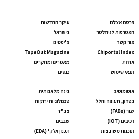
פרסם אצלנו
עיקר החדשות
הצטרפות לניוזלטר
בישראל
צור קשר
צ'יפסים
TapeOut Magazine
Chiportal Index
אודות
מאמרים ומחקרים
תנאי שימוש
כנסים
אוטומוטיב
בינה מלאכותית
בטחון, תעופה וחלל
‫טכנולוגיות ירוקות‬
‫יצור (‪(FABs‬‬
‫צב"ד‬
‫רכיבים‬ (IOT)
‫שבבים‬
‫תוכנות משובצות‬
‫תכנון אלק' (‪(EDA‬‬