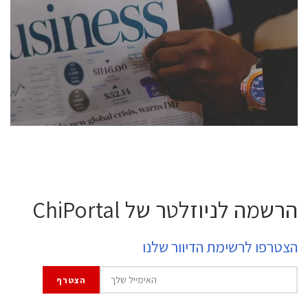
conference is intended for everyone involved in the
semiconductor industry, including engineers,
professional experts, and senior executives.
לחץ לפרטים
הרשמה לניוזלטר של ChiPortal
הצטרפו לרשימת הדיוור שלנו