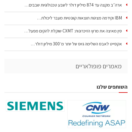
ארה״ב מקצה עד 874 מיליון דולר לשבע טכנולוגיות שבבים…
IBM וקידמה מציגות תוצאות קוונטיות מעבר ליכולת…
סין מאיצה את מרוץ הזיכרונות: CXMT שוקלת להקים מפעל…
אקסייט לאבס השלימה גיוס של יותר מ־300 מיליון דולר…
מאמרים פופולאריים
השותפים שלנו