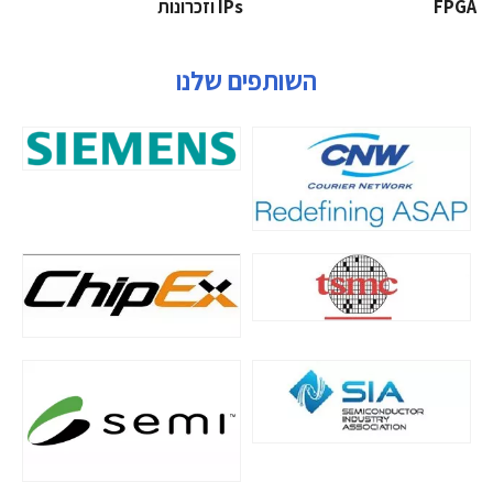
‫‪FPGA‬‬
‫ ‪וזכרונות IPs‬‬
השותפים שלנו