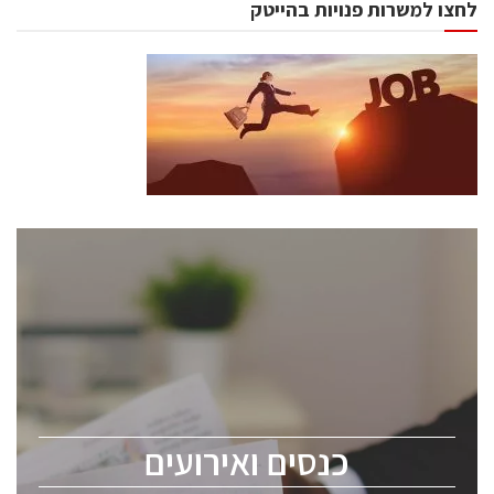
לחצו למשרות פנויות בהייטק
כנסים ואירועים
כנס ChipEx2026 יערך ב-12-13 במאי, 2026. הכנס מיועד
לכל העוסקים בתעשיית הסמיקונדקטור כולל מהנדסים,
מומחים מקצועיים ובכירים.
כנסים ואירועים
ChipEx2026 will be held on May 12-13, 2026. The