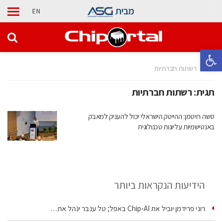
מבית
EN
פתח סרגל נגישות
בית
רשתות חברתיות
תגית:
רשתות חברתיות
סשה רויטמן: ההייטק הישראלי יכול להעניק למאבק
באנטישמיות עליונות טכנולוגית
הידיעות הנקראות ביותר
רוני פרידמן יוביל את Chip‑AI באפל; טל ענבר ינהל את…