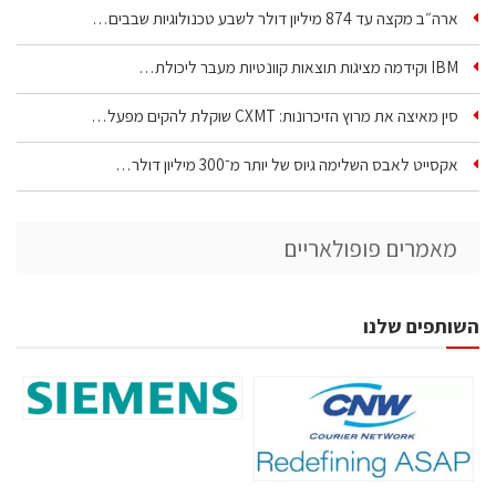
ארה״ב מקצה עד 874 מיליון דולר לשבע טכנולוגיות שבבים…
IBM וקידמה מציגות תוצאות קוונטיות מעבר ליכולת…
סין מאיצה את מרוץ הזיכרונות: CXMT שוקלת להקים מפעל…
אקסייט לאבס השלימה גיוס של יותר מ־300 מיליון דולר…
מאמרים פופולאריים
השותפים שלנו