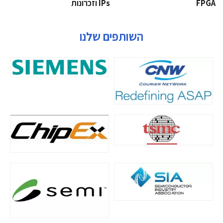
‫‪FPGA‬‬
‫ ‪וזכרונות IPs‬‬
השותפים שלנו