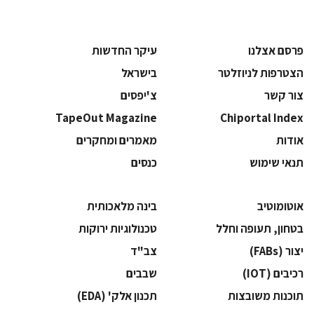
פרסם אצלנו
עיקר החדשות
הצטרפות לניוזלטר
בישראל
צור קשר
צ'יפסים
TapeOut Magazine
Chiportal Index
אודות
מאמרים ומחקרים
תנאי שימוש
כנסים
אוטומוטיב
בינה מלאכותית
בטחון, תעופה וחלל
‫טכנולוגיות ירוקות‬
‫יצור (‪(FABs‬‬
‫צב"ד‬
‫רכיבים‬ (IOT)
‫שבבים‬
‫תוכנות משובצות‬
‫תכנון אלק' (‪(EDA‬‬