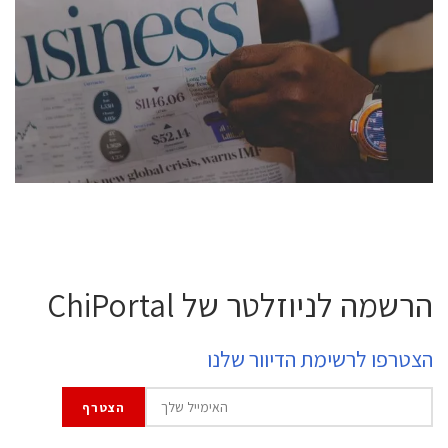
conference is intended for everyone involved in the
semiconductor industry, including engineers,
professional experts, and senior executives.
לחץ לפרטים
הרשמה לניוזלטר של ChiPortal
הצטרפו לרשימת הדיוור שלנו