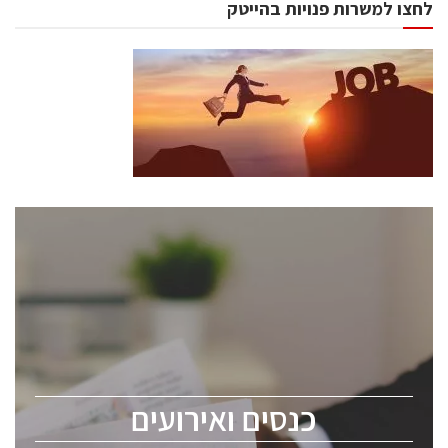
לחצו למשרות פנויות בהייטק
כנסים ואירועים
כנס ChipEx2026 יערך ב-12-13 במאי, 2026. הכנס מיועד
לכל העוסקים בתעשיית הסמיקונדקטור כולל מהנדסים,
מומחים מקצועיים ובכירים.
כנסים ואירועים
ChipEx2026 will be held on May 12-13, 2026. The