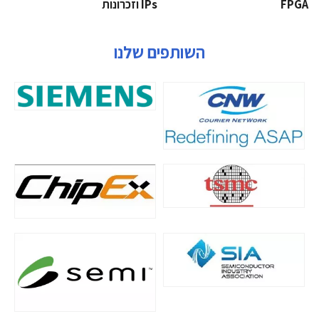
‫‪FPGA‬‬
‫ ‪וזכרונות IPs‬‬
השותפים שלנו