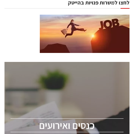
לחצו למשרות פנויות בהייטק
כנסים ואירועים
כנס ChipEx2026 יערך ב-12-13 במאי, 2026. הכנס מיועד
לכל העוסקים בתעשיית הסמיקונדקטור כולל מהנדסים,
מומחים מקצועיים ובכירים.
כנסים ואירועים
ChipEx2026 will be held on May 12-13, 2026. The