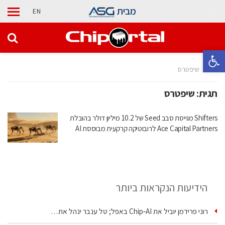
מבית
EN
פתח סרגל נגישות
בית
שיפטרס
תגית:
שיפטרס
Shifters מגייסת סבב Seed של 10.2 מיליון דולר בהובלת
Ace Capital Partners לרובוטיקה קרקעית מבוססת AI
הידיעות הנקראות ביותר
רוני פרידמן יוביל את Chip‑AI באפל; טל ענבר ינהל את…