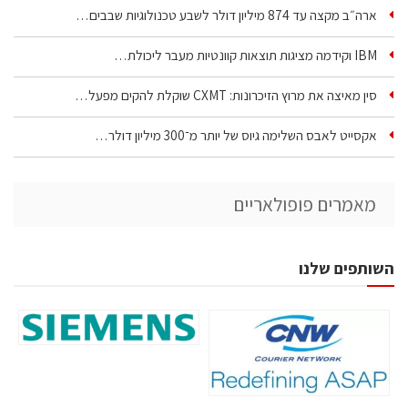
ארה״ב מקצה עד 874 מיליון דולר לשבע טכנולוגיות שבבים…
IBM וקידמה מציגות תוצאות קוונטיות מעבר ליכולת…
סין מאיצה את מרוץ הזיכרונות: CXMT שוקלת להקים מפעל…
אקסייט לאבס השלימה גיוס של יותר מ־300 מיליון דולר…
מאמרים פופולאריים
השותפים שלנו