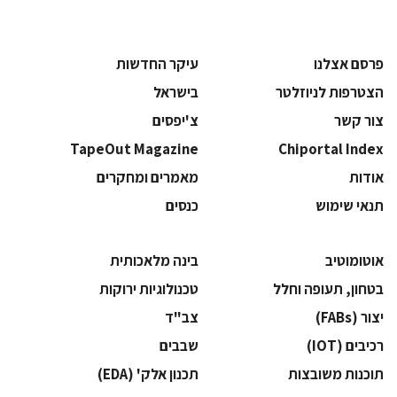
פרסם אצלנו
עיקר החדשות
הצטרפות לניוזלטר
בישראל
צור קשר
צ'יפסים
TapeOut Magazine
Chiportal Index
אודות
מאמרים ומחקרים
תנאי שימוש
כנסים
אוטומוטיב
בינה מלאכותית
בטחון, תעופה וחלל
‫טכנולוגיות ירוקות‬
‫יצור (‪(FABs‬‬
‫צב"ד‬
‫רכיבים‬ (IOT)
‫שבבים‬
‫תוכנות משובצות‬
‫תכנון אלק' (‪(EDA‬‬