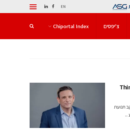
EN
צ'יפסים
Chiportal Index
בה באוזניות ThinkPad
חבי ומעקב תנועת
..