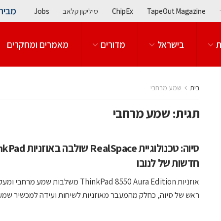
מבית
TapeOut Magazine
ChipEx
סיליקון קלאב
Jobs
ת
בישראל
מדורים
מאמרים ומחקרים
בית
שמע מרחבי
תגית:
שמע מרחבי
סיוה: טכנולוגיית RealSpace שול
חדשות של לנובו
אוזניות ThinkPad 8550 Aura Edition משלבות שמע מר
ראש של סיוה, כחלק מהמעבר מאוזניות לשיחות ועידה למכשיר שמע .