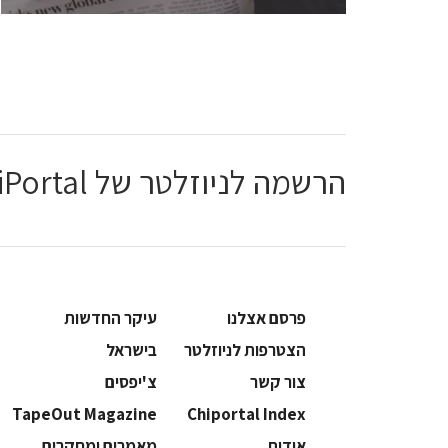
הרשמה לניוזלטר של ChiPortal
פרסם אצלנו
עיקר החדשות
הצטרפות לניוזלטר
בישראל
צור קשר
צ'יפסים
TapeOut Magazine
Chiportal Index
אודות
מאמרים ומחקרים