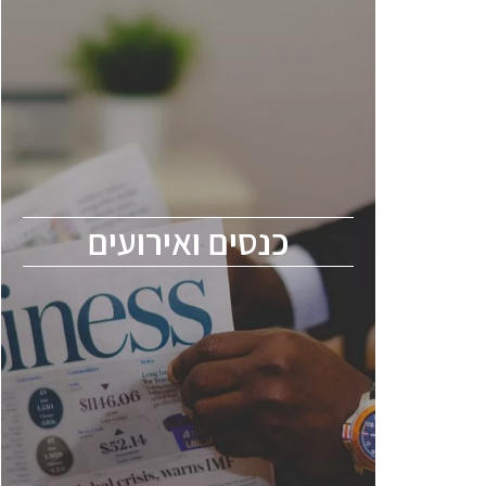
כנסים ואירועים
כנס ChipEx2026 יערך ב-12-13 במאי, 2026.
הכנס מיועד לכל העוסקים בתעשיית
הסמיקונדקטור כולל מהנדסים, מומחים מקצועיים
ובכירים.
כנסים ואירועים
ChipEx2026 will be held on May 12-13,
2026. The conference is intended for
everyone involved in the semiconductor
industry, including engineers, professional
experts, and senior executives.
לחץ לפרטים