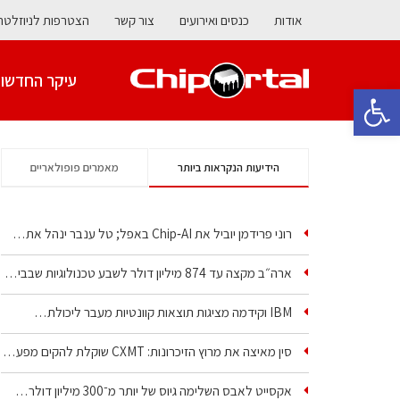
אודות
כנסים ואירועים
צור קשר
הצטרפות לניוזלטר
עיקר החדשו
פתח סרגל נגישות
הידיעות הנקראות ביותר
מאמרים פופולאריים
רוני פרידמן יוביל את Chip‑AI באפל; טל ענבר ינהל את…
ארה״ב מקצה עד 874 מיליון דולר לשבע טכנולוגיות שבבים…
IBM וקידמה מציגות תוצאות קוונטיות מעבר ליכולת…
סין מאיצה את מרוץ הזיכרונות: CXMT שוקלת להקים מפעל…
אקסייט לאבס השלימה גיוס של יותר מ־300 מיליון דולר…