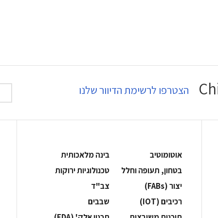
הצטרפו לרשימת הדיוור שלנו
אוטומוטיב
בינה מלאכותית
בטחון, תעופה וחלל
‫טכנולוגיות ירוקות‬
‫יצור (‪(FABs‬‬
‫צב"ד‬
‫רכיבים‬ (IOT)
‫שבבים‬
‫תוכנות משובצות‬
‫תכנון אלק' (‪(EDA‬‬