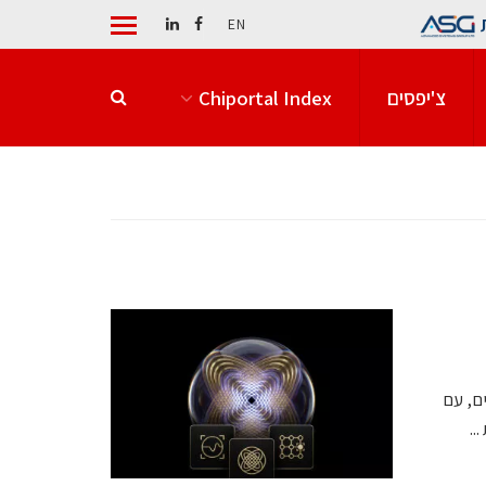
EN
צ'יפסים
Chiportal Index
טיים, עם
..