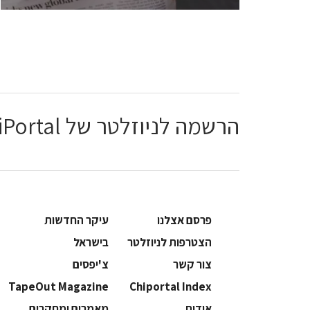
הרשמה לניוזלטר של ChiPortal
פרסם אצלנו
עיקר החדשות
הצטרפות לניוזלטר
בישראל
צור קשר
צ'יפסים
TapeOut Magazine
Chiportal Index
אודות
מאמרים ומחקרים