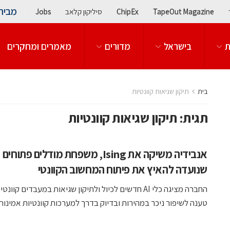
מבית
TapeOut Magazine
ChipEx
סיליקון קלאב
Jobs
ת
בישראל
מדורים
מאמרים ומחקרים
בית
תיקון שגיאות קוונטיות
תגית:
תיקון שגיאות קוונטיות
אנבידיה משיקה את Ising, משפחת מודלים פתוחים
שנועדה להאיץ את פיתוח המחשוב הקוונטי
החברה מציגה כלי AI חדשים לכיול ולתיקון שגיאות במעבדים קוונ
טענה לשיפור ניכר במהירות ובדיוק בדרך למערכות קוונטיות אמינות .