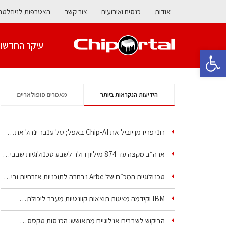
אודות
כנסים ואירועים
צור קשר
הצטרפות לניוזלטר
עיקר החדשו
פתח סרגל נגישות
הידיעות הנקראות ביותר
מאמרים פופולאריים
רוני פרידמן יוביל את Chip‑AI באפל; טל ענבר ינהל את…
ארה״ב מקצה עד 874 מיליון דולר לשבע טכנולוגיות שבבים…
טכנולוגיית המכ״ם של Arbe נבחרה לתוכניות אזרחיות וביטחוניות
IBM וקידמה מציגות תוצאות קוונטיות מעבר ליכולת…
הביקוש לשבבים אנלוגיים מתאושש: הכנסות טקסס…