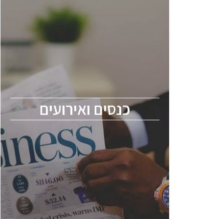
כנסים ואירועים
כנס ChipEx2026 יערך ב-12-13 במאי, 2026.
הכנס מיועד לכל העוסקים בתעשיית
הסמיקונדקטור כולל מהנדסים, מומחים מקצועיים
ובכירים.
כנסים ואירועים
ChipEx2026 will be held on May 12-13,
2026. The conference is intended for
everyone involved in the semiconductor
industry, including engineers, professional
experts, and senior executives.
לחץ לפרטים