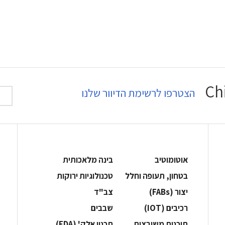
הצטרפו לרשימת הדיוור שלנו
אוטומוטיב
בינה מלאכותית
בטחון, תעופה וחלל
‫טכנולוגיות ירוקות‬
‫יצור (‪(FABs‬‬
‫צב"ד‬
‫רכיבים‬ (IOT)
‫שבבים‬
‫תוכנות משובצות‬
‫תכנון אלק' (‪(EDA‬‬