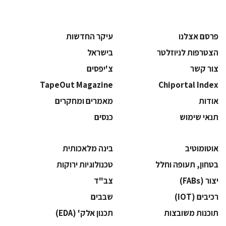
פרסם אצלנו
עיקר החדשות
הצטרפות לניוזלטר
בישראל
צור קשר
צ'יפסים
TapeOut Magazine
Chiportal Index
אודות
מאמרים ומחקרים
תנאי שימוש
כנסים
אוטומוטיב
בינה מלאכותית
בטחון, תעופה וחלל
‫טכנולוגיות ירוקות‬
‫יצור (‪(FABs‬‬
‫צב"ד‬
‫רכיבים‬ (IOT)
‫שבבים‬
‫תוכנות משובצות‬
‫תכנון אלק' (‪(EDA‬‬