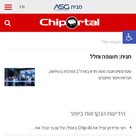
מבית
EN
פתח סרגל נגישות
בית
תעופה וחלל
תגית:
תעופה וחלל
סטרטסיס חנכה מטה חדש בארה"ב ומרכזת בו פיתוח,
הנדסה וייצור מתקדם
הידיעות הנקראות ביותר
רוני פרידמן יוביל את Chip‑AI באפל; טל ענבר ינהל את…