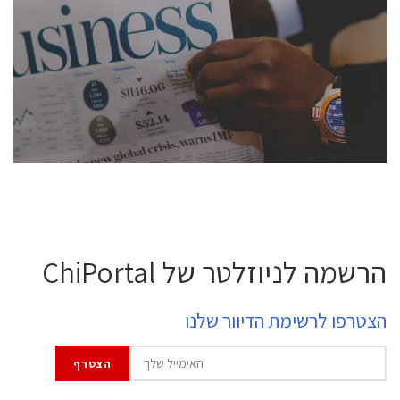
conference is intended for everyone involved in the
semiconductor industry, including engineers,
professional experts, and senior executives.
לחץ לפרטים
הרשמה לניוזלטר של ChiPortal
הצטרפו לרשימת הדיוור שלנו