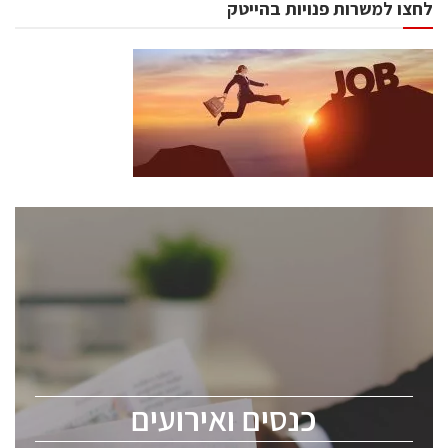
לחצו למשרות פנויות בהייטק
כנסים ואירועים
כנס ChipEx2026 יערך ב-12-13 במאי, 2026. הכנס מיועד
לכל העוסקים בתעשיית הסמיקונדקטור כולל מהנדסים,
מומחים מקצועיים ובכירים.
כנסים ואירועים
ChipEx2026 will be held on May 12-13, 2026. The