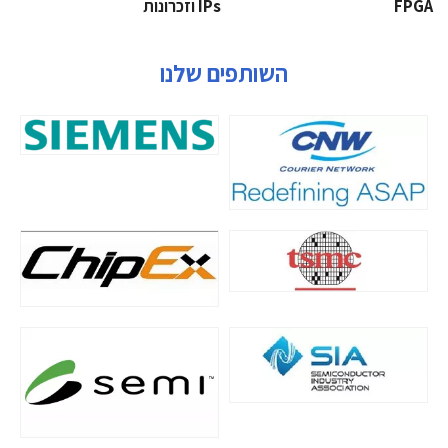
‫‪FPGA‬‬
‫ ‪וזכרונות IPs‬‬
השותפים שלנו