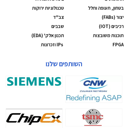
בטחון, תעופה וחלל
‫טכנולוגיות ירוקות‬
‫יצור (‪(FABs‬‬
‫צב"ד‬
‫רכיבים‬ (IOT)
‫שבבים‬
‫תוכנות משובצות‬
‫תכנון אלק' (‪(EDA‬‬
‫‪FPGA‬‬
‫ ‪וזכרונות IPs‬‬
השותפים שלנו