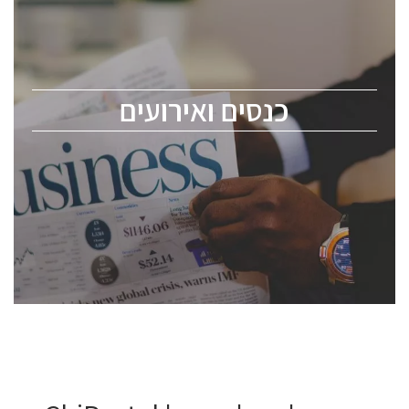
כנס ChipEx2026 יערך ב-12-13 במאי, 2026. הכנס מיועד
לכל העוסקים בתעשיית הסמיקונדקטור כולל מהנדסים,
מומחים מקצועיים ובכירים.
כנסים ואירועים
ChipEx2026 will be held on May 12-13, 2026. The
conference is intended for everyone involved in the
semiconductor industry, including engineers,
professional experts, and senior executives.
לחץ לפרטים