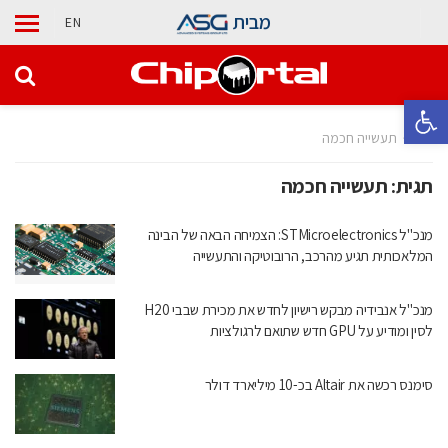
מבית
EN
פתח סרגל נגישות
בית
תעשייה חכמה
תגית:
תעשייה חכמה
מנכ"ל STMicroelectronics: הצמיחה הבאה של הבינה
המלאכותית תגיע מהרכב, הרובוטיקה והתעשייה
מנכ"ל אנבידיה מבקש רישיון לחדש את מכירת שבבי H20
לסין ומודיע על GPU חדש שתואם לרגולציות
סימנס רכשה את Altair בכ-10 מיליארד דולר