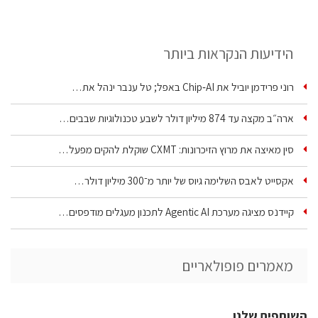
הידיעות הנקראות ביותר
רוני פרידמן יוביל את Chip‑AI באפל; טל ענבר ינהל את…
ארה״ב מקצה עד 874 מיליון דולר לשבע טכנולוגיות שבבים…
סין מאיצה את מרוץ הזיכרונות: CXMT שוקלת להקים מפעל…
אקסייט לאבס השלימה גיוס של יותר מ־300 מיליון דולר…
קיידנס מציגה מערכת Agentic AI לתכנון מעגלים מודפסים…
מאמרים פופולאריים
השותפים שלנו