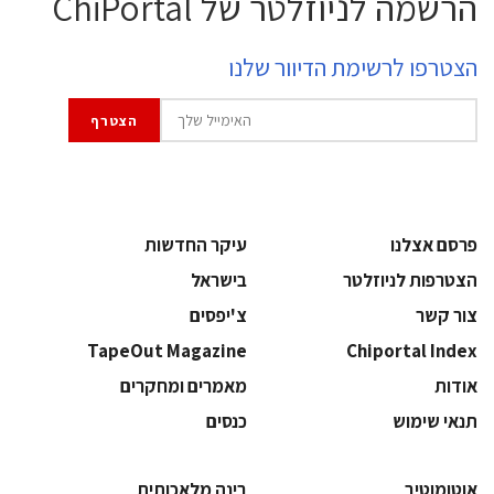
הרשמה לניוזלטר של ChiPortal
הצטרפו לרשימת הדיוור שלנו
פרסם אצלנו
עיקר החדשות
הצטרפות לניוזלטר
בישראל
צור קשר
צ'יפסים
TapeOut Magazine
Chiportal Index
אודות
מאמרים ומחקרים
תנאי שימוש
כנסים
אוטומוטיב
בינה מלאכותית