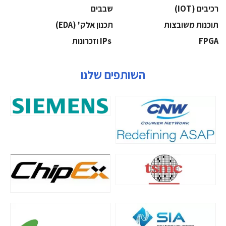
‫רכיבים‬ (IOT)
‫שבבים‬
‫תוכנות משובצות‬
‫תכנון אלק' (‪(EDA‬‬
‫‪FPGA‬‬
‫ ‪וזכרונות IPs‬‬
השותפים שלנו