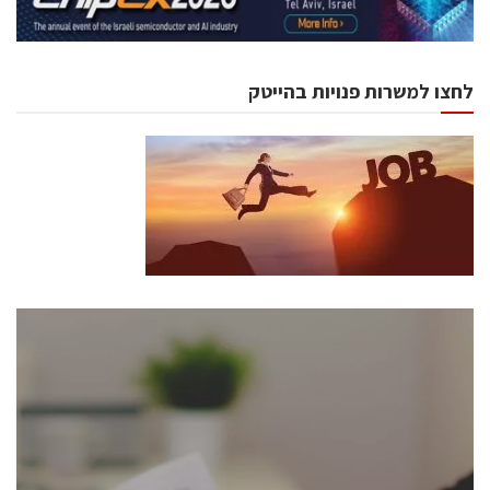
לחצו למשרות פנויות בהייטק
כנסים ואירועים
כנס ChipEx2026 יערך ב-12-13 במאי, 2026. הכנס מיועד
לכל העוסקים בתעשיית הסמיקונדקטור כולל מהנדסים,