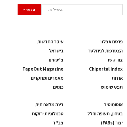
פרסם אצלנו
עיקר החדשות
הצטרפות לניוזלטר
בישראל
צור קשר
צ'יפסים
TapeOut Magazine
Chiportal Index
אודות
מאמרים ומחקרים
תנאי שימוש
כנסים
אוטומוטיב
בינה מלאכותית
בטחון, תעופה וחלל
‫טכנולוגיות ירוקות‬
‫יצור (‪(FABs‬‬
‫צב"ד‬