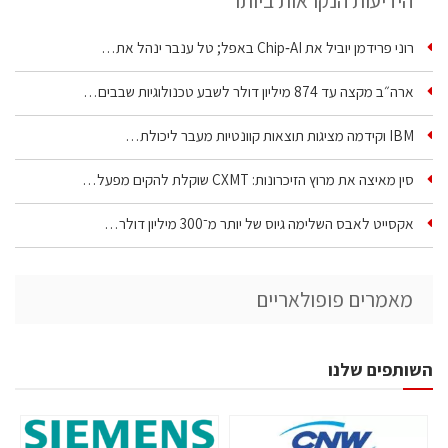
הידיעות הנקראות ביותר
רוני פרידמן יוביל את Chip‑AI באפל; טל ענבר ינהל את…
ארה״ב מקצה עד 874 מיליון דולר לשבע טכנולוגיות שבבים…
IBM וקידמה מציגות תוצאות קוונטיות מעבר ליכולת…
סין מאיצה את מרוץ הזיכרונות: CXMT שוקלת להקים מפעל…
אקסייט לאבס השלימה גיוס של יותר מ־300 מיליון דולר…
מאמרים פופולאריים
השותפים שלנו