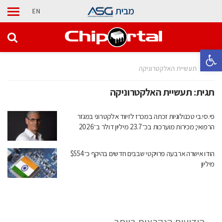
מבית
EN
פתח סרגל נגישות
בית
תעשיית האלקטרוניקה
תגית:
תעשיית האלקטרוניקה
פי.סי.בי טכנולוגיות זכתה במכרז לזיווד אלקטרוני במגזר
הרפואי; מכירות מוערכות בכ־23.7 מיליון דולר ב־2026
הודו אישרה ארבעה פרויקטי שבבים חדשים בהיקף כ־$554
מיליון