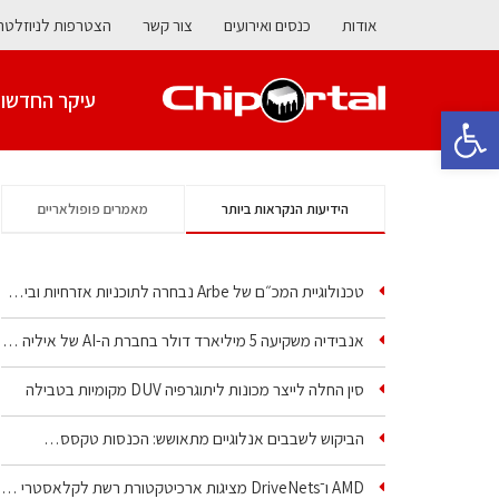
אודות
כנסים ואירועים
צור קשר
הצטרפות לניוזלטר
עיקר החדשו
פתח סרגל נגישות
הידיעות הנקראות ביותר
מאמרים פופולאריים
טכנולוגיית המכ״ם של Arbe נבחרה לתוכניות אזרחיות וביטחוניות
אנבידיה משקיעה 5 מיליארד דולר בחברת ה-AI של איליה סוצקבר
סין החלה לייצר מכונות ליתוגרפיה DUV מקומיות בטבילה
הביקוש לשבבים אנלוגיים מתאושש: הכנסות טקסס…
AMD ו־DriveNets מציגות ארכיטקטורת רשת לקלאסטרי AI…