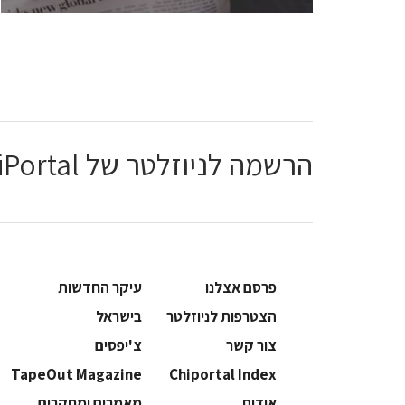
הרשמה לניוזלטר של ChiPortal
פרסם אצלנו
עיקר החדשות
הצטרפות לניוזלטר
בישראל
צור קשר
צ'יפסים
TapeOut Magazine
Chiportal Index
אודות
מאמרים ומחקרים