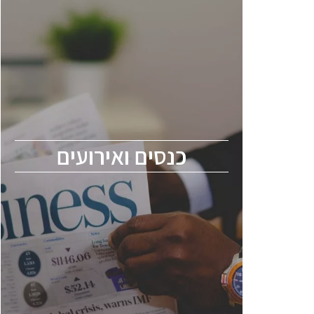
כנסים ואירועים
כנס ChipEx2026 יערך ב-12-13 במאי, 2026.
הכנס מיועד לכל העוסקים בתעשיית
הסמיקונדקטור כולל מהנדסים, מומחים מקצועיים
ובכירים.
כנסים ואירועים
ChipEx2026 will be held on May 12-13,
2026. The conference is intended for
everyone involved in the semiconductor
industry, including engineers, professional
experts, and senior executives.
לחץ לפרטים