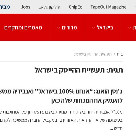
מבית
TapeOut Magazine
ChipEx
סיליקון קלאב
Jobs
ת
בישראל
מדורים
מאמרים ומחקרים
בית
תעשיית ההייטק בישראל
תגית:
תעשיית ההייטק בישראל
ג'נסן הואנג: “אנחנו 100% בישראל” ואנבידיה 
להעמיק את הנוכחות שלה כאן
מנכ״ל אנבידיה חזר בשתי הזדמנויות בשבוע האחרון על המחויבות 
בעיצומה של אי־הוודאות האזורית, ובמקביל החברה ממשיכה לקדם
חדש ...