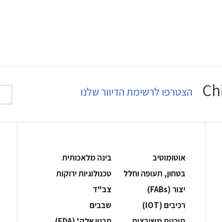
הצטרפו לרשימת הדיוור שלנו
אוטומוטיב
בינה מלאכותית
בטחון, תעופה וחלל
‫טכנולוגיות ירוקות‬
‫יצור (‪(FABs‬‬
‫צב"ד‬
‫רכיבים‬ (IOT)
‫שבבים‬
‫תוכנות משובצות‬
‫תכנון אלק' (‪(EDA‬‬