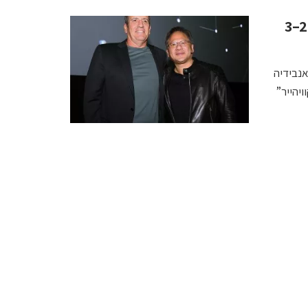
דיווח: אנבידיה במגעים מתקדמים לרכישת AI21 בכ־2–3
נבידיה
יהייר”