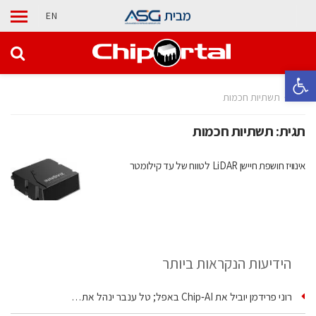
מבית
EN
פתח סרגל נגישות
בית
תשתיות חכמות
תגית:
תשתיות חכמות
אינוויז חושפת חיישן LiDAR לטווח של עד קילומטר
הידיעות הנקראות ביותר
רוני פרידמן יוביל את Chip‑AI באפל; טל ענבר ינהל את…