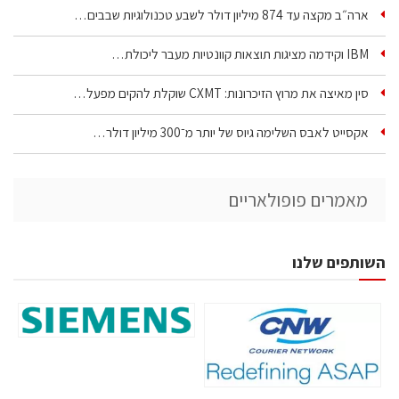
ארה״ב מקצה עד 874 מיליון דולר לשבע טכנולוגיות שבבים…
IBM וקידמה מציגות תוצאות קוונטיות מעבר ליכולת…
סין מאיצה את מרוץ הזיכרונות: CXMT שוקלת להקים מפעל…
אקסייט לאבס השלימה גיוס של יותר מ־300 מיליון דולר…
מאמרים פופולאריים
השותפים שלנו