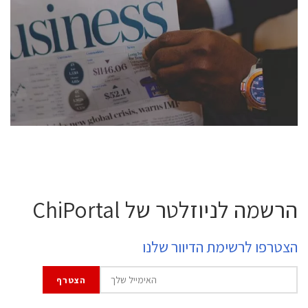
conference is intended for everyone involved in the
semiconductor industry, including engineers,
professional experts, and senior executives.
לחץ לפרטים
הרשמה לניוזלטר של ChiPortal
הצטרפו לרשימת הדיוור שלנו