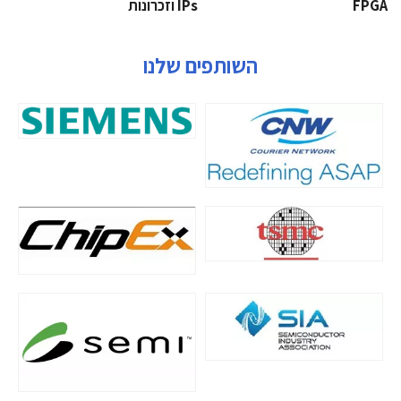
‫‪FPGA‬‬
‫ ‪וזכרונות IPs‬‬
השותפים שלנו