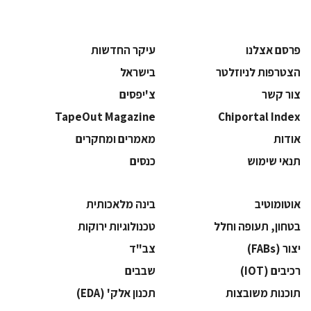
פרסם אצלנו
עיקר החדשות
הצטרפות לניוזלטר
בישראל
צור קשר
צ'יפסים
TapeOut Magazine
Chiportal Index
אודות
מאמרים ומחקרים
תנאי שימוש
כנסים
אוטומוטיב
בינה מלאכותית
בטחון, תעופה וחלל
‫טכנולוגיות ירוקות‬
‫יצור (‪(FABs‬‬
‫צב"ד‬
‫רכיבים‬ (IOT)
‫שבבים‬
‫תוכנות משובצות‬
‫תכנון אלק' (‪(EDA‬‬