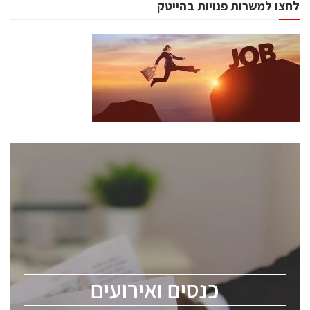
לחצו למשרות פנויות בהייטק
כנסים ואירועים
כנס ChipEx2026 יערך ב-12-13 במאי, 2026. הכנס מיועד
לכל העוסקים בתעשיית הסמיקונדקטור כולל מהנדסים,
מומחים מקצועיים ובכירים.
כנסים ואירועים
ChipEx2026 will be held on May 12-13, 2026. The