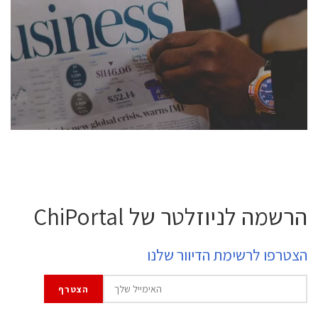
conference is intended for everyone involved in the
semiconductor industry, including engineers,
professional experts, and senior executives.
לחץ לפרטים
הרשמה לניוזלטר של ChiPortal
הצטרפו לרשימת הדיוור שלנו