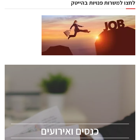
לחצו למשרות פנויות בהייטק
כנסים ואירועים
כנס ChipEx2026 יערך ב-12-13 במאי, 2026. הכנס מיועד
לכל העוסקים בתעשיית הסמיקונדקטור כולל מהנדסים,
מומחים מקצועיים ובכירים.
כנסים ואירועים
ChipEx2026 will be held on May 12-13, 2026. The