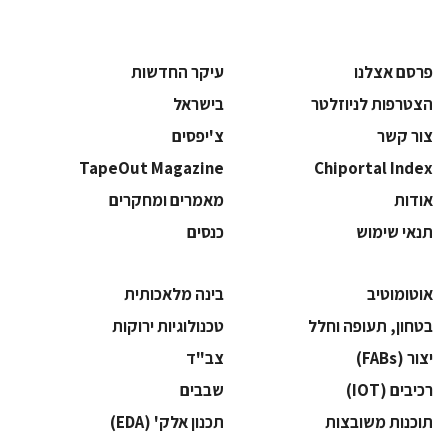
פרסם אצלנו
עיקר החדשות
הצטרפות לניוזלטר
בישראל
צור קשר
צ'יפסים
TapeOut Magazine
Chiportal Index
אודות
מאמרים ומחקרים
תנאי שימוש
כנסים
אוטומוטיב
בינה מלאכותית
בטחון, תעופה וחלל
‫טכנולוגיות ירוקות‬
‫יצור (‪(FABs‬‬
‫צב"ד‬
‫רכיבים‬ (IOT)
‫שבבים‬
‫תוכנות משובצות‬
‫תכנון אלק' (‪(EDA‬‬