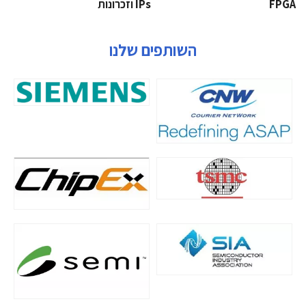
‫‪FPGA‬‬
‫ ‪וזכרונות IPs‬‬
השותפים שלנו