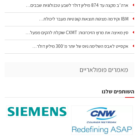
ארה״ב מקצה עד 874 מיליון דולר לשבע טכנולוגיות שבבים…
IBM וקידמה מציגות תוצאות קוונטיות מעבר ליכולת…
סין מאיצה את מרוץ הזיכרונות: CXMT שוקלת להקים מפעל…
אקסייט לאבס השלימה גיוס של יותר מ־300 מיליון דולר…
מאמרים פופולאריים
השותפים שלנו