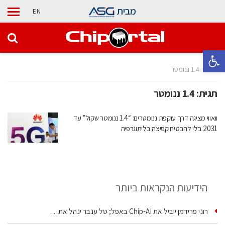
מבית
EN
פתח סרגל נגישות
בית
1.4 ננומטר
תגית:
1.4 ננומטר
וואווי מציגה דרך עוקפת ננומטרים: “1.4 ננומטר שקול” עד
2031 בלי להבטיח קפיצה בליתוגרפיה
הידיעות הנקראות ביותר
רוני פרידמן יוביל את Chip‑AI באפל; טל ענבר ינהל את…