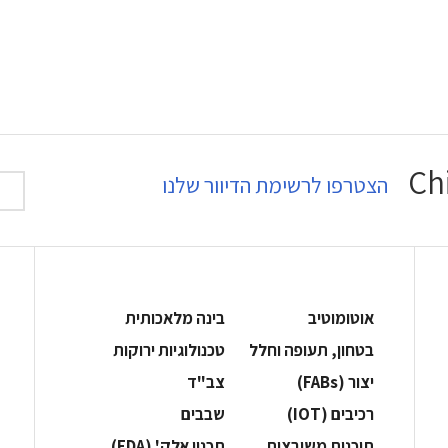
הצטרפו לרשימת הדיוור שלנו
אוטומוטיב
בינה מלאכותית
בטחון, תעופה וחלל
‫טכנולוגיות ירוקות‬
‫יצור (‪(FABs‬‬
‫צב"ד‬
‫רכיבים‬ (IOT)
‫שבבים‬
‫תוכנות משובצות‬
‫תכנון אלק' (‪(EDA‬‬