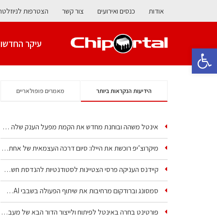
אודות
כנסים ואירועים
צור קשר
הצטרפות לניוזלטר
עיקר החדשו
פתח סרגל נגישות
הידיעות הנקראות ביותר
מאמרים פופולאריים
אינטל משהה ובוחנת מחדש את הקמת מפעל הענק שלה בקריית גת
מיקרוצ’יפ רוכשת את היילו: סיום דרכה העצמאית של אחת…
קיידנס העניקה פרסי הצטיינות לסטודנטיות להנדסת חשמל ופיזיקה
סמסונג וברודקום מרחיבות את שיתוף הפעולה בשבבי AI…
פורטינט בחרה באינטל לפיתוח ולייצור הדור הבא של מעבדי…