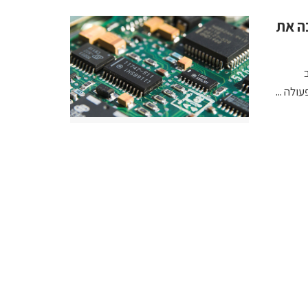
דשים ל-1.6T ומרחיבה את
כיב