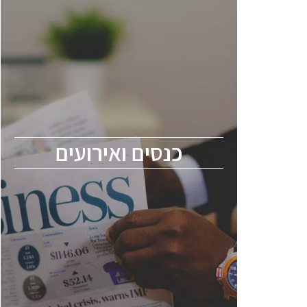
כנסים ואירועים
כנס ChipEx2026 יערך ב-12-13 במאי, 2026.
הכנס מיועד לכל העוסקים בתעשיית
הסמיקונדקטור כולל מהנדסים, מומחים מקצועיים
ובכירים.
כנסים ואירועים
ChipEx2026 will be held on May 12-13,
2026. The conference is intended for
everyone involved in the semiconductor
industry, including engineers, professional
experts, and senior executives.
לחץ לפרטים