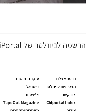
הרשמה לניוזלטר של ChiPortal
פרסם אצלנו
עיקר החדשות
הצטרפות לניוזלטר
בישראל
צור קשר
צ'יפסים
TapeOut Magazine
Chiportal Index
אודות
מאמרים ומחקרים