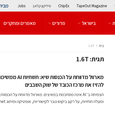
מבית
TapeOut Magazine
ChipEx
סיליקון קלאב
Jobs
ת
בישראל
מדורים
מאמרים ומחקרים
בית
1.6T
תגית:
1.6T
מארוול מדווחת על הכנסות שיא: תשתיות AI מ
להזיז את מרכז הכובד של שוק השבבים
הצמיחה ב־AI אינה מסתכמת במאיצים. מארוול מדווחת על הכנסות
ומעלה תחזיות, על רקע ביקוש גובר לקישוריות, אופטיקה ומיתוג Ethernet ...