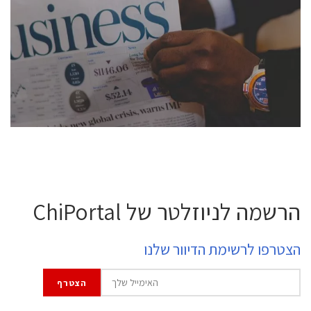
conference is intended for everyone involved in the
semiconductor industry, including engineers,
professional experts, and senior executives.
לחץ לפרטים
הרשמה לניוזלטר של ChiPortal
הצטרפו לרשימת הדיוור שלנו