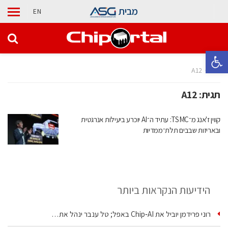
מבית
EN
פתח סרגל נגישות
בית
A12
תגית:
A12
קווין ז'אנג מ־TSMC: עתיד ה־AI יוכרע ביעילות אנרגטית
ובאריזות שבבים תלת־ממדיות
הידיעות הנקראות ביותר
רוני פרידמן יוביל את Chip‑AI באפל; טל ענבר ינהל את…