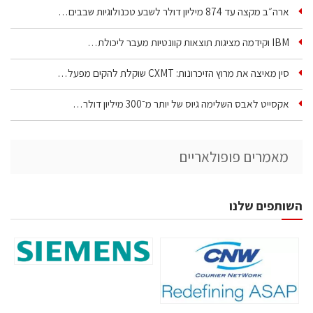
ארה״ב מקצה עד 874 מיליון דולר לשבע טכנולוגיות שבבים…
IBM וקידמה מציגות תוצאות קוונטיות מעבר ליכולת…
סין מאיצה את מרוץ הזיכרונות: CXMT שוקלת להקים מפעל…
אקסייט לאבס השלימה גיוס של יותר מ־300 מיליון דולר…
מאמרים פופולאריים
השותפים שלנו