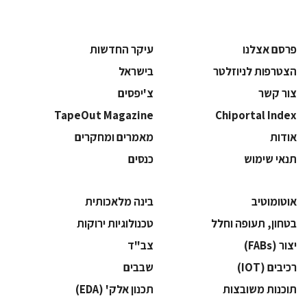
פרסם אצלנו
עיקר החדשות
הצטרפות לניוזלטר
בישראל
צור קשר
צ'יפסים
TapeOut Magazine
Chiportal Index
אודות
מאמרים ומחקרים
תנאי שימוש
כנסים
אוטומוטיב
בינה מלאכותית
בטחון, תעופה וחלל
‫טכנולוגיות ירוקות‬
‫יצור (‪(FABs‬‬
‫צב"ד‬
‫רכיבים‬ (IOT)
‫שבבים‬
‫תוכנות משובצות‬
‫תכנון אלק' (‪(EDA‬‬