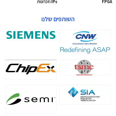
‫‪FPGA‬‬
‫ ‪וזכרונות IPs‬‬
השותפים שלנו