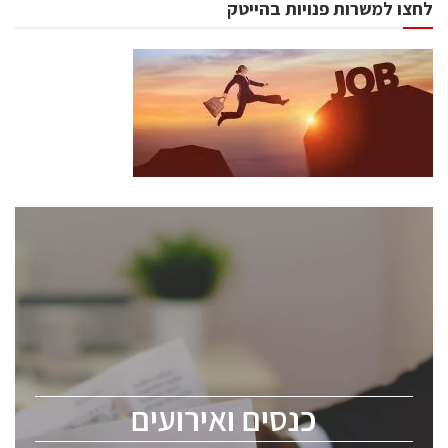
לחצו למשרות פנויות בהייטק
כנסים ואירועים
כנס ChipEx2026 יערך ב-12-13 במאי, 2026. הכנס מיועד
לכל העוסקים בתעשיית הסמיקונדקטור כולל מהנדסים,
מומחים מקצועיים ובכירים.
כנסים ואירועים
ChipEx2026 will be held on May 12-13, 2026. The