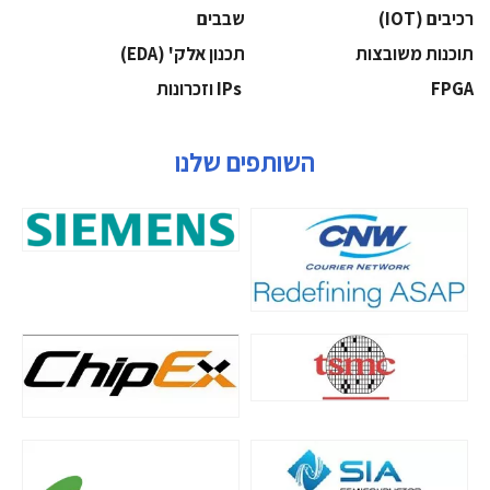
‫רכיבים‬ (IOT)
‫שבבים‬
‫תוכנות משובצות‬
‫תכנון אלק' (‪(EDA‬‬
‫‪FPGA‬‬
‫ ‪וזכרונות IPs‬‬
השותפים שלנו