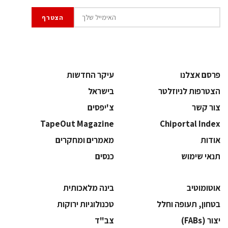
פרסם אצלנו
עיקר החדשות
הצטרפות לניוזלטר
בישראל
צור קשר
צ'יפסים
TapeOut Magazine
Chiportal Index
אודות
מאמרים ומחקרים
תנאי שימוש
כנסים
אוטומוטיב
בינה מלאכותית
בטחון, תעופה וחלל
‫טכנולוגיות ירוקות‬
‫יצור (‪(FABs‬‬
‫צב"ד‬