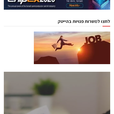
לחצו למשרות פנויות בהייטק
כנסים ואירועים
כנס ChipEx2026 יערך ב-12-13 במאי, 2026. הכנס מיועד
לכל העוסקים בתעשיית הסמיקונדקטור כולל מהנדסים,