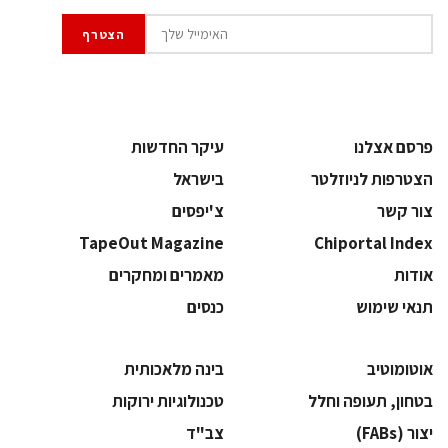
פרסם אצלנו
עיקר החדשות
הצטרפות לניוזלטר
בישראל
צור קשר
צ'יפסים
TapeOut Magazine
Chiportal Index
אודות
מאמרים ומחקרים
תנאי שימוש
כנסים
אוטומוטיב
בינה מלאכותית
בטחון, תעופה וחלל
‫טכנולוגיות ירוקות‬
‫יצור (‪(FABs‬‬
‫צב"ד‬