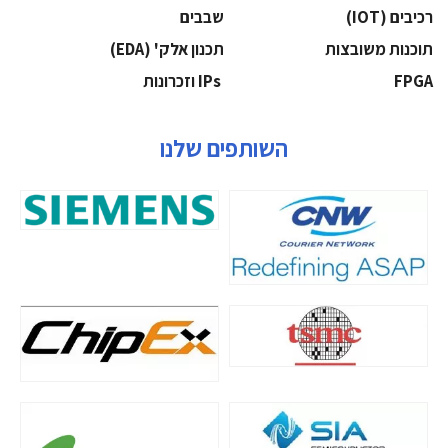
‫רכיבים‬ (IOT)
‫שבבים‬
‫תוכנות משובצות‬
‫תכנון אלק' (‪(EDA‬‬
‫‪FPGA‬‬
‫ ‪וזכרונות IPs‬‬
השותפים שלנו