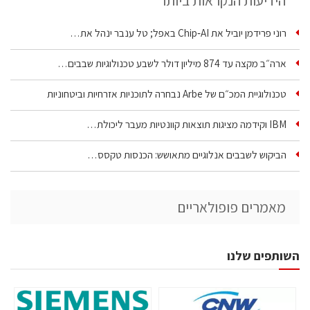
הידיעות הנקראות ביותר
רוני פרידמן יוביל את Chip‑AI באפל; טל ענבר ינהל את…
ארה״ב מקצה עד 874 מיליון דולר לשבע טכנולוגיות שבבים…
טכנולוגיית המכ״ם של Arbe נבחרה לתוכניות אזרחיות וביטחוניות
IBM וקידמה מציגות תוצאות קוונטיות מעבר ליכולת…
הביקוש לשבבים אנלוגיים מתאושש: הכנסות טקסס…
מאמרים פופולאריים
השותפים שלנו