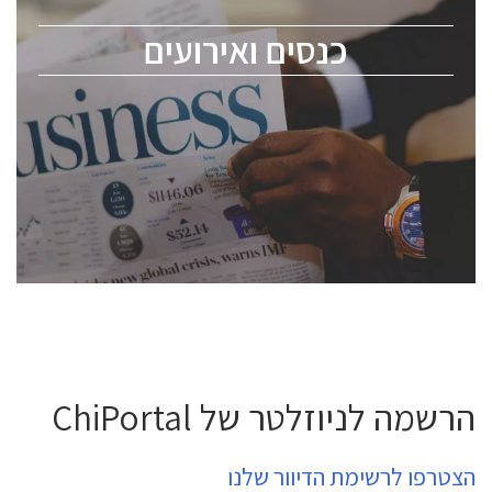
מומחים מקצועיים ובכירים.
כנסים ואירועים
ChipEx2026 will be held on May 12-13, 2026. The
conference is intended for everyone involved in the
semiconductor industry, including engineers,
professional experts, and senior executives.
לחץ לפרטים
הרשמה לניוזלטר של ChiPortal
הצטרפו לרשימת הדיוור שלנו