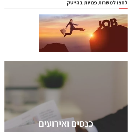
לחצו למשרות פנויות בהייטק
כנסים ואירועים
כנס ChipEx2026 יערך ב-12-13 במאי, 2026. הכנס מיועד
לכל העוסקים בתעשיית הסמיקונדקטור כולל מהנדסים,
מומחים מקצועיים ובכירים.
כנסים ואירועים
ChipEx2026 will be held on May 12-13, 2026. The