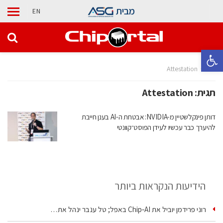
מבית
EN
פתח סרגל נגישות
בית
Attestation
תגית:
Attestation
דותן פינקלשטיין מ-NVIDIA: אבטחת ה-AI בענן חייבת
להיערך כבר עכשיו לעידן הפוסט־קוונטי
הידיעות הנקראות ביותר
רוני פרידמן יוביל את Chip‑AI באפל; טל ענבר ינהל את…