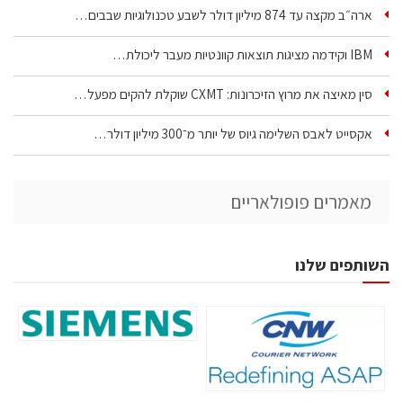
ארה״ב מקצה עד 874 מיליון דולר לשבע טכנולוגיות שבבים…
IBM וקידמה מציגות תוצאות קוונטיות מעבר ליכולת…
סין מאיצה את מרוץ הזיכרונות: CXMT שוקלת להקים מפעל…
אקסייט לאבס השלימה גיוס של יותר מ־300 מיליון דולר…
מאמרים פופולאריים
השותפים שלנו