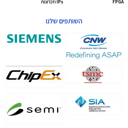
‫‪FPGA‬‬
‫ ‪וזכרונות IPs‬‬
השותפים שלנו