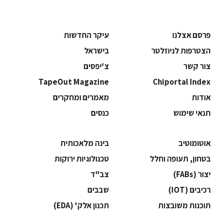
פרסם אצלנו
עיקר החדשות
הצטרפות לניוזלטר
בישראל
צור קשר
צ'יפסים
TapeOut Magazine
Chiportal Index
אודות
מאמרים ומחקרים
תנאי שימוש
כנסים
אוטומוטיב
בינה מלאכותית
בטחון, תעופה וחלל
‫טכנולוגיות ירוקות‬
‫יצור (‪(FABs‬‬
‫צב"ד‬
‫רכיבים‬ (IOT)
‫שבבים‬
‫תוכנות משובצות‬
‫תכנון אלק' (‪(EDA‬‬