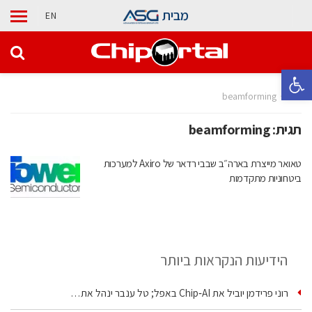
מבית
EN
פתח סרגל נגישות
בית
beamforming
תגית:
beamforming
טאואר מייצרת בארה״ב שבבי רדאר של Axiro למערכות
ביטחוניות מתקדמות
הידיעות הנקראות ביותר
רוני פרידמן יוביל את Chip‑AI באפל; טל ענבר ינהל את…