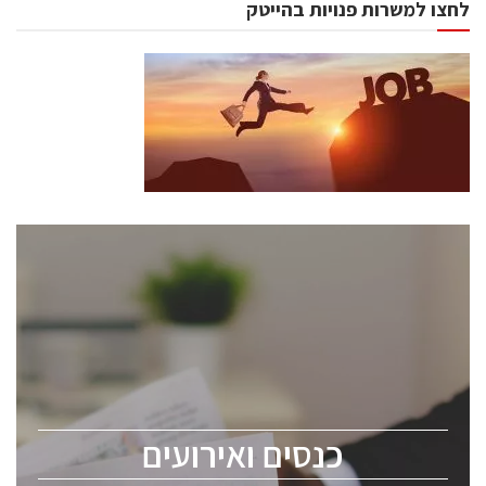
לחצו למשרות פנויות בהייטק
כנסים ואירועים
כנס ChipEx2026 יערך ב-12-13 במאי, 2026. הכנס מיועד
לכל העוסקים בתעשיית הסמיקונדקטור כולל מהנדסים,
מומחים מקצועיים ובכירים.
כנסים ואירועים
ChipEx2026 will be held on May 12-13, 2026. The