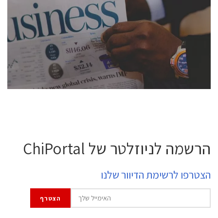
conference is intended for everyone involved in the
semiconductor industry, including engineers,
professional experts, and senior executives.
לחץ לפרטים
הרשמה לניוזלטר של ChiPortal
הצטרפו לרשימת הדיוור שלנו