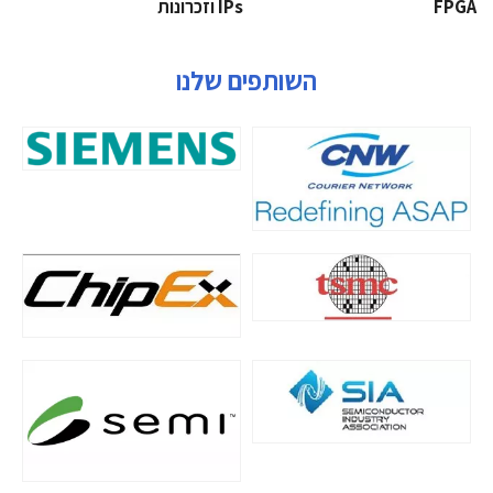
‫‪FPGA‬‬
‫ ‪וזכרונות IPs‬‬
השותפים שלנו