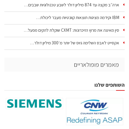
ארה״ב מקצה עד 874 מיליון דולר לשבע טכנולוגיות שבבים…
IBM וקידמה מציגות תוצאות קוונטיות מעבר ליכולת…
סין מאיצה את מרוץ הזיכרונות: CXMT שוקלת להקים מפעל…
אקסייט לאבס השלימה גיוס של יותר מ־300 מיליון דולר…
מאמרים פופולאריים
השותפים שלנו