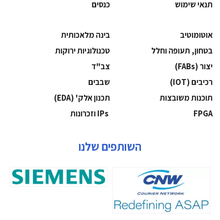
תנאי שימוש
כנסים
אוטומוטיב
בינה מלאכותית
בטחון, תעופה וחלל
‫טכנולוגיות ירוקות‬
‫יצור (‪(FABs‬‬
‫צב"ד‬
‫רכיבים‬ (IOT)
‫שבבים‬
‫תוכנות משובצות‬
‫תכנון אלק' (‪(EDA‬‬
‫‪FPGA‬‬
‫ ‪וזכרונות IPs‬‬
השותפים שלנו