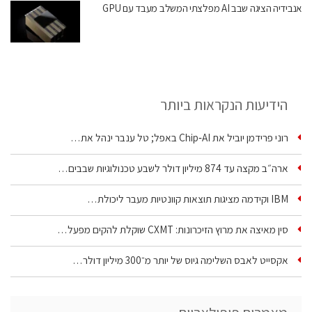
אנבידיה הציגה שבב AI מפלצתי המשלב מעבד עם GPU
הידיעות הנקראות ביותר
רוני פרידמן יוביל את Chip‑AI באפל; טל ענבר ינהל את…
ארה״ב מקצה עד 874 מיליון דולר לשבע טכנולוגיות שבבים…
IBM וקידמה מציגות תוצאות קוונטיות מעבר ליכולת…
סין מאיצה את מרוץ הזיכרונות: CXMT שוקלת להקים מפעל…
אקסייט לאבס השלימה גיוס של יותר מ־300 מיליון דולר…