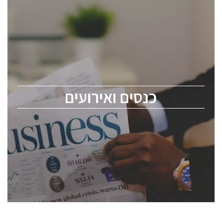
כנסים ואירועים
כנס ChipEx2026 יערך ב-12-13 במאי, 2026. הכנס מיועד
לכל העוסקים בתעשיית הסמיקונדקטור כולל מהנדסים,
מומחים מקצועיים ובכירים.
כנסים ואירועים
ChipEx2026 will be held on May 12-13, 2026. The
conference is intended for everyone involved in the
semiconductor industry, including engineers,
professional experts, and senior executives.
לחץ לפרטים