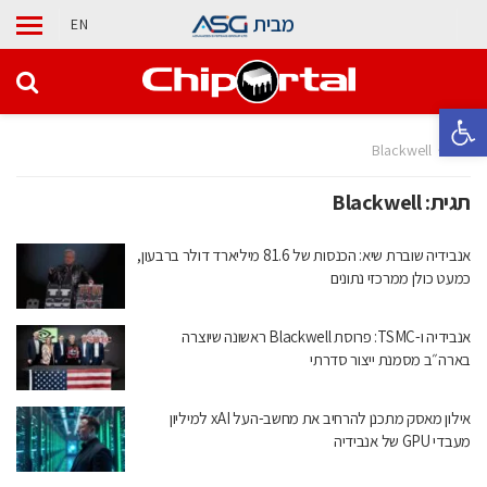
מבית
EN
פתח סרגל נגישות
בית
Blackwell
תגית:
Blackwell
אנבידיה שוברת שיא: הכנסות של 81.6 מיליארד דולר ברבעון,
כמעט כולן ממרכזי נתונים
אנבידיה ו-TSMC: פרוסת Blackwell ראשונה שיוצרה
בארה״ב מסמנת ייצור סדרתי
אילון מאסק מתכנן להרחיב את מחשב-העל xAI למיליון
מעבדי GPU של אנבידיה