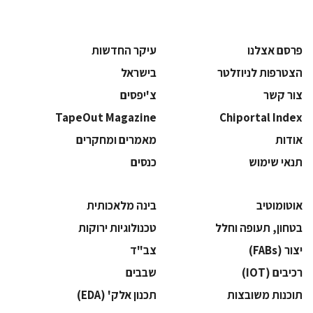
פרסם אצלנו
עיקר החדשות
הצטרפות לניוזלטר
בישראל
צור קשר
צ'יפסים
TapeOut Magazine
Chiportal Index
אודות
מאמרים ומחקרים
תנאי שימוש
כנסים
אוטומוטיב
בינה מלאכותית
בטחון, תעופה וחלל
‫טכנולוגיות ירוקות‬
‫יצור (‪(FABs‬‬
‫צב"ד‬
‫רכיבים‬ (IOT)
‫שבבים‬
‫תוכנות משובצות‬
‫תכנון אלק' (‪(EDA‬‬