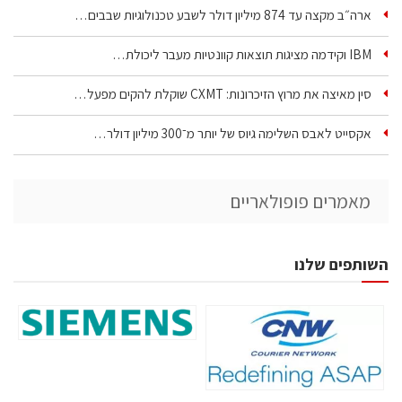
ארה״ב מקצה עד 874 מיליון דולר לשבע טכנולוגיות שבבים…
IBM וקידמה מציגות תוצאות קוונטיות מעבר ליכולת…
סין מאיצה את מרוץ הזיכרונות: CXMT שוקלת להקים מפעל…
אקסייט לאבס השלימה גיוס של יותר מ־300 מיליון דולר…
מאמרים פופולאריים
השותפים שלנו