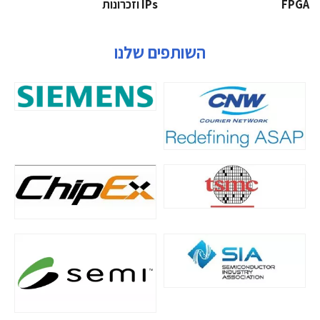
‫‪FPGA‬‬
‫ ‪וזכרונות IPs‬‬
השותפים שלנו