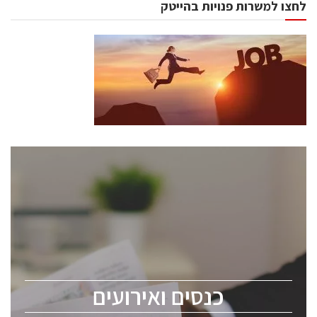
לחצו למשרות פנויות בהייטק
כנסים ואירועים
כנס ChipEx2026 יערך ב-12-13 במאי, 2026. הכנס מיועד
לכל העוסקים בתעשיית הסמיקונדקטור כולל מהנדסים,
מומחים מקצועיים ובכירים.
כנסים ואירועים
ChipEx2026 will be held on May 12-13, 2026. The