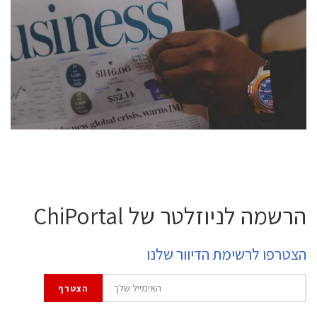
conference is intended for everyone involved in the
semiconductor industry, including engineers,
professional experts, and senior executives.
לחץ לפרטים
הרשמה לניוזלטר של ChiPortal
הצטרפו לרשימת הדיוור שלנו