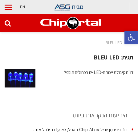
מבית
EN
פתח סרגל נגישות
בית
BLEU LED
תגית:
BLEU LED
דו"ח קיבולת ייצור ה-LED-ים הכחולים תוכפל
הידיעות הנקראות ביותר
רוני פרידמן יוביל את Chip‑AI באפל; טל ענבר ינהל את…