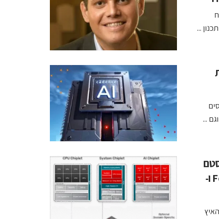
ח
מות
לב “מהנדסים
סטם
צ׳יפלטים “ממפרט ועד אריזה” עם סמסונג Foundry ו-
יכון, להאיץ