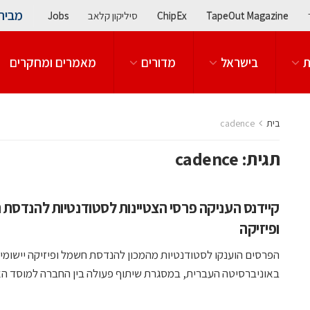
מבית
TapeOut Magazine
ChipEx
סיליקון קלאב
Jobs
ת
בישראל
מדורים
מאמרים ומחקרים
בית
cadence
תגית:
cadence
קיידנס העניקה פרסי הצטיינות לסטודנטיות להנדסת
ופיזיקה
הפרסים הוענקו לסטודנטיות מהמכון להנדסת חשמל ופיזיקה יישומי
באוניברסיטה העברית, במסגרת שיתוף פעולה בין החברה למוסד ה