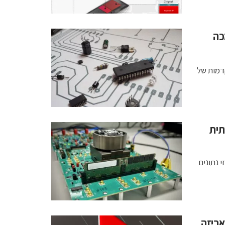
כה
קדמות של
תית
ם עבור מרכזי נתונים
י AI ופתרונות אריזה