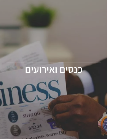
כנסים ואירועים
כנס ChipEx2026 יערך ב-12-13 במאי, 2026.
הכנס מיועד לכל העוסקים בתעשיית
הסמיקונדקטור כולל מהנדסים, מומחים מקצועיים
ובכירים.
כנסים ואירועים
ChipEx2026 will be held on May 12-13,
2026. The conference is intended for
everyone involved in the semiconductor
industry, including engineers, professional
experts, and senior executives.
לחץ לפרטים