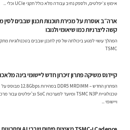
אימוץ צ׳יפלטים, ולספק נתיב עבודה מלא כולל תקני UCIe וכלי ...
ארה״ב אוסרת על מכירת תוכנות תכנון שבבים לסין מ
קשה ליצרניות כמו שיאומי ולנובו
המהלך עשוי לפגוע ביכולתה של סין לתכנן שבבים בטכנולוגיות מת
TSMC
קיידנס משיקה פתרון זיכרון חדש ליישומי בינה מלאכו
הפתרון החדש – DDR5 MRDIMM במהירות 12.8Gbps מבוסס על
טכנולוגיית TSMC N3P ומיועד למערכות SoC וצ'יפלטי
ויישומי ...
Cadence ו-TSMC מאיצות פיתוח שבב