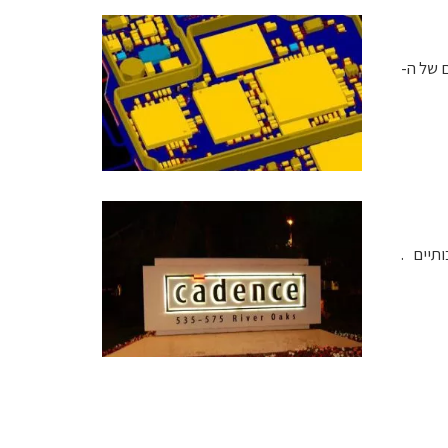
ינים של ה-
תיים .