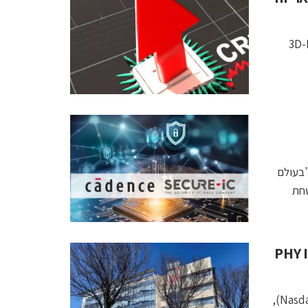
מצמים את זמן ההגעה לסיליקון בטכנולוגיות 3D-IC
 המהלך:"בעולם
טחת
שת את עסקי ה- SerDes וממשקי זיכרון PHY IP
ענקית ה- EDA קיידנס (Nasdaq: CDNS) וחברת רמבס (Nasdaq: RMBS),