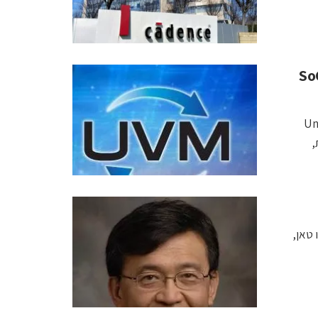
ה תהליך פיתוח מייצג חדש לאימות SoC
Univers
,
 בחזון EDA360 . ליפ-בו טאן,