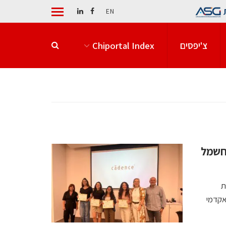
EN
צ'יפסים
Chiportal Index
 חשמל
ת
אקדמי