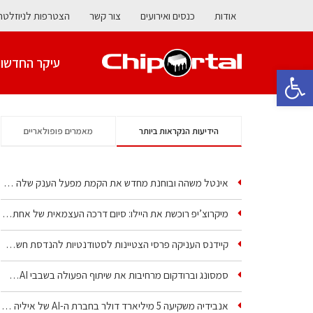
אודות
כנסים ואירועים
צור קשר
הצטרפות לניוזלטר
עיקר החדשו
פתח סרגל נגישות
הידיעות הנקראות ביותר
מאמרים פופולאריים
אינטל משהה ובוחנת מחדש את הקמת מפעל הענק שלה בקריית גת
מיקרוצ’יפ רוכשת את היילו: סיום דרכה העצמאית של אחת…
קיידנס העניקה פרסי הצטיינות לסטודנטיות להנדסת חשמל ופיזיקה
סמסונג וברודקום מרחיבות את שיתוף הפעולה בשבבי AI…
אנבידיה משקיעה 5 מיליארד דולר בחברת ה-AI של איליה סוצקבר