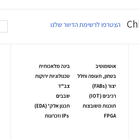
הצטרפו לרשימת הדיוור שלנו
אוטומוטיב
בינה מלאכותית
בטחון, תעופה וחלל
‫טכנולוגיות ירוקות‬
‫יצור (‪(FABs‬‬
‫צב"ד‬
‫רכיבים‬ (IOT)
‫שבבים‬
‫תוכנות משובצות‬
‫תכנון אלק' (‪(EDA‬‬
‫‪FPGA‬‬
‫ ‪וזכרונות IPs‬‬