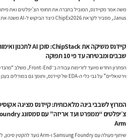
משה אמר מקיידנס, המוביל בחברה את תחומי הצ'יפלטים ואת פיתו
Janus, מסביר לקראת ChipEx2026 כיצד הביקוש ל-AI משנה את תכנון ...
קיידנס משיקה את ChipStack: סוכן AI לתכנון ואי
שבבים ומבטיחה עד פי 10 תפוקה
הפתרון החדש מיועד לזרימות עבודה ב־Front-End, מש
וירטואליים” על גבי כלי ה-EDA של קיידנס, ותומך גם במודלים בענן וגם ...
המרוץ לשבבי בינה מלאכותית: קיידנס מציגה אקוסי
Arm
שיתוף פעולה עם Samsung Foundry ו-Arm נועד להקטין ס