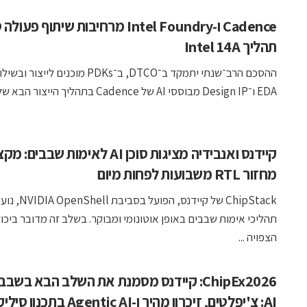
Cadence ו-Intel Foundry מרחיבות שיתוף פע
תהליך Intel 14A
ההסכם הרב־שנתי יתמקד ב־DTCO, ב־PDKs מוכנים לייצור
EDA ו־Design IP מבוססי AI של Cadence בתהליך הייצור הבא של ...
קיידנס ואנבידיה מציגות סוכן AI לאימות שבבים: 
מחזור RTL משבועות לפחות מיום
ChipStack של קיידנס, הפ
תהליכי אימות שבבים באופן אוטונומי ומבוקר. בשלב זה מדובר ביכו
הצפויה ...
ChipEx2026: קיידנס מסמנת את השלב הבא בשבב
AI: צ'יפלטים, זיכרון מהיר ו-Agentic AI בתכנון סיליקון