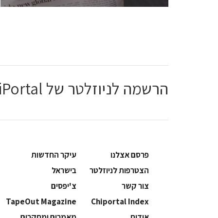
הרשמה לניוזלטר של ChiPortal
פרסם אצלנו
עיקר החדשות
הצטרפות לניוזלטר
בישראל
צור קשר
צ'יפסים
TapeOut Magazine
Chiportal Index
אודות
מאמרים ומחקרים