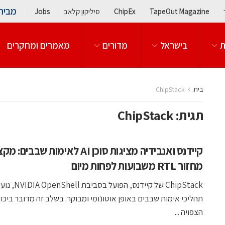
מבית
TapeOut Magazine
ChipEx
סיליקון קלאב
Jobs
ת
בישראל
מדורים
מאמרים ומחקרים
בית
ChipStack
תגית:
ChipStack
קיידנס ואנבידיה מציגות סוכן AI לאימות שבבים: 
מחזור RTL משבועות לפחות מיום
ChipStack של קיידנס, הפ
תהליכי אימות שבבים באופן אוטונומי ומבוקר. בשלב זה מדובר ביכו
הצפויה ...