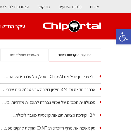
אודות
כנסים ואירועים
צור קשר
הצטרפות לניוזלטר
עיקר החדשו
פתח סרגל נגישות
הידיעות הנקראות ביותר
מאמרים פופולאריים
רוני פרידמן יוביל את Chip‑AI באפל; טל ענבר ינהל את…
ארה״ב מקצה עד 874 מיליון דולר לשבע טכנולוגיות שבבים…
טכנולוגיית המכ״ם של Arbe נבחרה לתוכניות אזרחיות וביטחוניות
IBM וקידמה מציגות תוצאות קוונטיות מעבר ליכולת…
סין מאיצה את מרוץ הזיכרונות: CXMT שוקלת להקים מפעל…