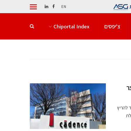
EN
צ'יפסים
Chiportal Index
מקצר
ועל בסביבת NVIDIA OpenShell, נועד להריץ
לת