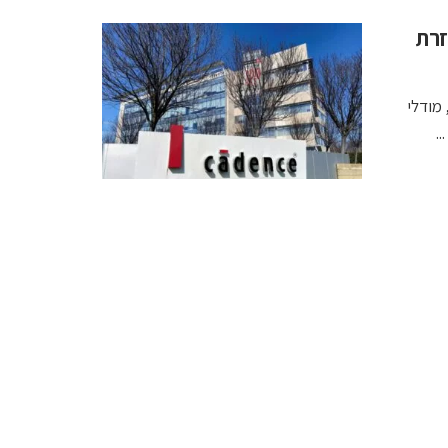
ים בעזרת
ChipSt של קיידנס, מודלי