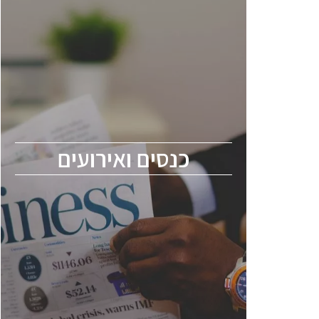
כנסים ואירועים
כנס ChipEx2026 יערך ב-12-13 במאי, 2026.
הכנס מיועד לכל העוסקים בתעשיית
הסמיקונדקטור כולל מהנדסים, מומחים מקצועיים
ובכירים.
כנסים ואירועים
ChipEx2026 will be held on May 12-13,
2026. The conference is intended for
everyone involved in the semiconductor
industry, including engineers, professional
experts, and senior executives.
לחץ לפרטים