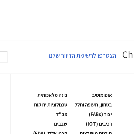
הצטרפו לרשימת הדיוור שלנו
אוטומוטיב
בינה מלאכותית
בטחון, תעופה וחלל
‫טכנולוגיות ירוקות‬
‫יצור (‪(FABs‬‬
‫צב"ד‬
‫רכיבים‬ (IOT)
‫שבבים‬
‫תוכנות משובצות‬
‫תכנון אלק' (‪(EDA‬‬