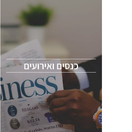
כנסים ואירועים
כנס ChipEx2026 יערך ב-12-13 במאי, 2026.
הכנס מיועד לכל העוסקים בתעשיית
הסמיקונדקטור כולל מהנדסים, מומחים מקצועיים
ובכירים.
כנסים ואירועים
ChipEx2026 will be held on May 12-13,
2026. The conference is intended for
everyone involved in the semiconductor
industry, including engineers, professional
experts, and senior executives.
לחץ לפרטים