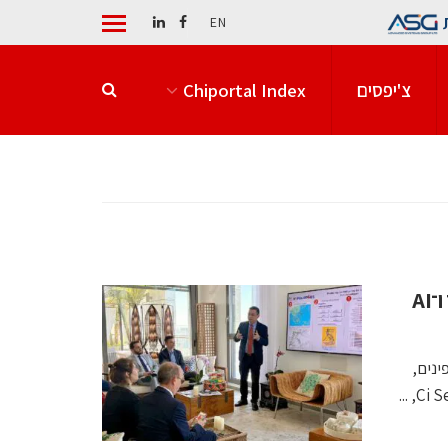
EN
צ'יפסים
Chiportal Index
הפיליפינים מחפשים בישראל שותפים לשבבים, סייבר ו־AI
נים,