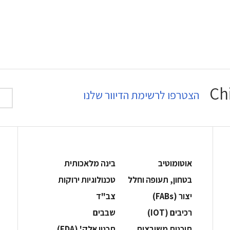
הצטרפו לרשימת הדיוור שלנו
אוטומוטיב
בינה מלאכותית
בטחון, תעופה וחלל
‫טכנולוגיות ירוקות‬
‫יצור (‪(FABs‬‬
‫צב"ד‬
‫רכיבים‬ (IOT)
‫שבבים‬
‫תוכנות משובצות‬
‫תכנון אלק' (‪(EDA‬‬