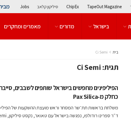
מבית
TapeOut Magazine
ChipEx
סיליקון קלאב
Jobs
ת
בישראל
מדורים
מאמרים ומחקרים
בית
Ci Semi
תגית:
Ci Semi
כחלק מ-Pax Silica
משלחת בראשות תת־שר המסחר וראש מועצת ההשקעות של הפיליפי
ד״ר ספרינו רודולפו, נפגשה בישראל עם טאואר, נקסט סיליקון, Ci Semi, ...