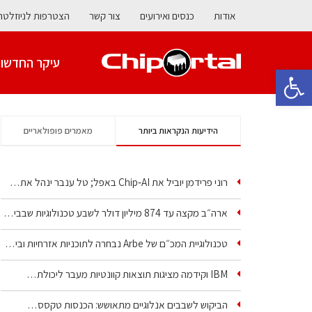
אודות
כנסים ואירועים
צור קשר
הצטרפות לניוזלטר
עיקר החדשו
פתח סרגל נגישות
הידיעות הנקראות ביותר
מאמרים פופולאריים
רוני פרידמן יוביל את Chip‑AI באפל; טל ענבר ינהל את…
ארה״ב מקצה עד 874 מיליון דולר לשבע טכנולוגיות שבבים…
טכנולוגיית המכ״ם של Arbe נבחרה לתוכניות אזרחיות וביטחוניות
IBM וקידמה מציגות תוצאות קוונטיות מעבר ליכולת…
הביקוש לשבבים אנלוגיים מתאושש: הכנסות טקסס…