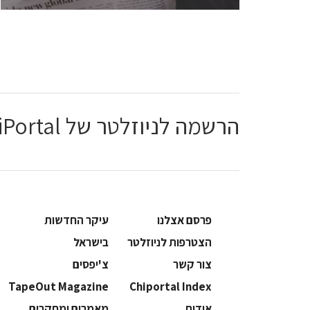
הרשמה לניוזלטר של ChiPortal
פרסם אצלנו
עיקר החדשות
הצטרפות לניוזלטר
בישראל
צור קשר
צ'יפסים
TapeOut Magazine
Chiportal Index
אודות
מאמרים ומחקרים