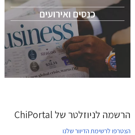
מומחים מקצועיים ובכירים.
כנסים ואירועים
ChipEx2026 will be held on May 12-13, 2026. The
conference is intended for everyone involved in the
semiconductor industry, including engineers,
professional experts, and senior executives.
לחץ לפרטים
הרשמה לניוזלטר של ChiPortal
הצטרפו לרשימת הדיוור שלנו