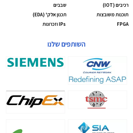
‫רכיבים‬ (IOT)
‫שבבים‬
‫תוכנות משובצות‬
‫תכנון אלק' (‪(EDA‬‬
‫‪FPGA‬‬
‫ ‪וזכרונות IPs‬‬
השותפים שלנו