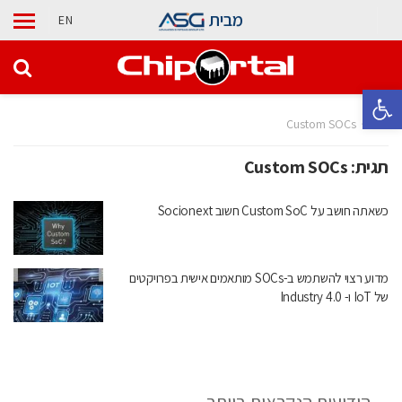
מבית
EN
פתח סרגל נגישות
בית
Custom SOCs
תגית:
Custom SOCs
כשאתה חושב על Custom SoC חשוב Socionext
מדוע רצוי להשתמש ב-SOCs מותאמים אישית בפרויקטים
של IoT ו- 4.0 Industry