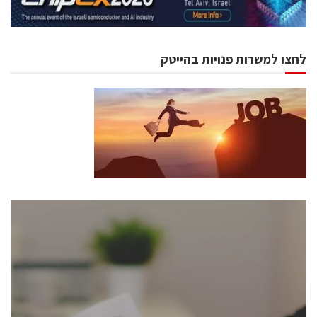
לחצו למשרות פנויות בהייטק
כנסים ואירועים
כנס ChipEx2026 יערך ב-12-13 במאי, 2026. הכנס מיועד
לכל העוסקים בתעשיית הסמיקונדקטור כולל מהנדסים,