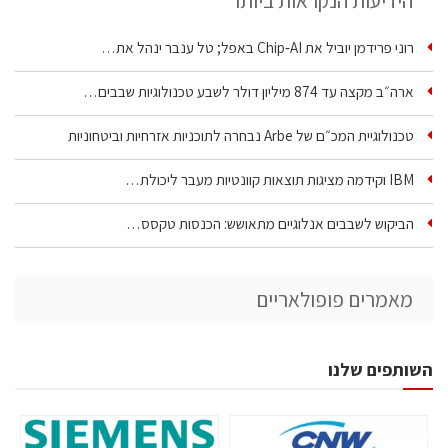
הידיעות הנקראות ביותר
רוני פרידמן יוביל את Chip‑AI באפל; טל ענבר ינהל את…
ארה״ב מקצה עד 874 מיליון דולר לשבע טכנולוגיות שבבים…
טכנולוגיית המכ״ם של Arbe נבחרה לתוכניות אזרחיות וביטחוניות
IBM וקידמה מציגות תוצאות קוונטיות מעבר ליכולת…
הביקוש לשבבים אנלוגיים מתאושש: הכנסות טקסס…
מאמרים פופולאריים
השותפים שלנו