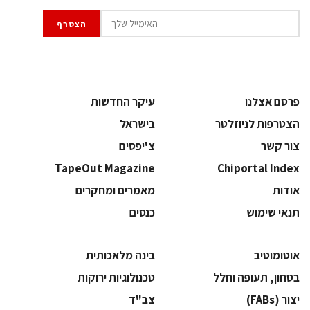
פרסם אצלנו
עיקר החדשות
הצטרפות לניוזלטר
בישראל
צור קשר
צ'יפסים
TapeOut Magazine
Chiportal Index
אודות
מאמרים ומחקרים
תנאי שימוש
כנסים
אוטומוטיב
בינה מלאכותית
בטחון, תעופה וחלל
‫טכנולוגיות ירוקות‬
‫יצור (‪(FABs‬‬
‫צב"ד‬