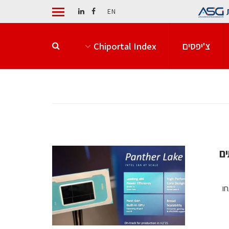
EN
צ'יפסים
Chiportal Index
ד שרתים
-SGX/TDX שפותחו