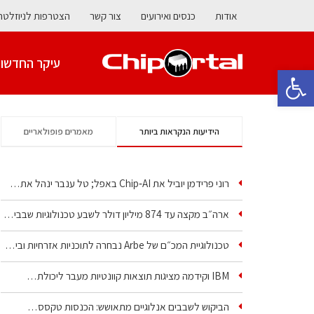
אודות
כנסים ואירועים
צור קשר
הצטרפות לניוזלטר
עיקר החדשו
פתח סרגל נגישות
הידיעות הנקראות ביותר
מאמרים פופולאריים
רוני פרידמן יוביל את Chip‑AI באפל; טל ענבר ינהל את…
ארה״ב מקצה עד 874 מיליון דולר לשבע טכנולוגיות שבבים…
טכנולוגיית המכ״ם של Arbe נבחרה לתוכניות אזרחיות וביטחוניות
IBM וקידמה מציגות תוצאות קוונטיות מעבר ליכולת…
הביקוש לשבבים אנלוגיים מתאושש: הכנסות טקסס…