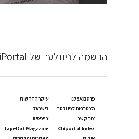
הרשמה לניוזלטר של ChiPortal
פרסם אצלנו
עיקר החדשות
הצטרפות לניוזלטר
בישראל
צור קשר
צ'יפסים
TapeOut Magazine
Chiportal Index
אודות
מאמרים ומחקרים