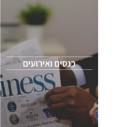
כנסים ואירועים
כנס ChipEx2026 יערך ב-12-13 במאי, 2026.
הכנס מיועד לכל העוסקים בתעשיית
הסמיקונדקטור כולל מהנדסים, מומחים מקצועיים
ובכירים.
כנסים ואירועים
ChipEx2026 will be held on May 12-13,
2026. The conference is intended for
everyone involved in the semiconductor
industry, including engineers, professional
experts, and senior executives.
לחץ לפרטים