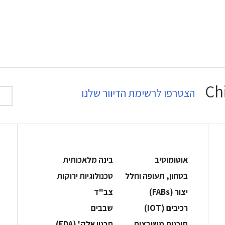
הצטרפו לרשימת הדיוור שלנו
אוטומוטיב
בינה מלאכותית
בטחון, תעופה וחלל
‫טכנולוגיות ירוקות‬
‫יצור (‪(FABs‬‬
‫צב"ד‬
‫רכיבים‬ (IOT)
‫שבבים‬
‫תוכנות משובצות‬
‫תכנון אלק' (‪(EDA‬‬