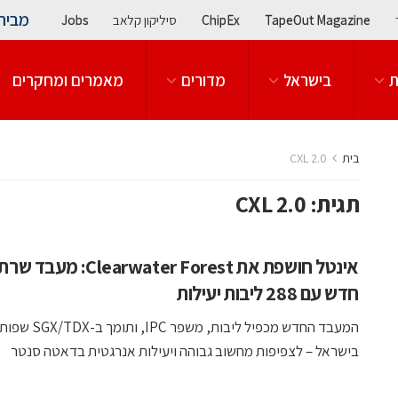
מבית
TapeOut Magazine
ChipEx
סיליקון קלאב
Jobs
ת
בישראל
מדורים
מאמרים ומחקרים
בית
CXL 2.0
תגית:
CXL 2.0
אינטל חושפת את Clearwater Forest: מעב
חדש עם 288 ליבות יעילות
המעבד החדש מכפיל ליבות, משפר IPC, ותומך ב
בישראל – לצפיפות מחשוב גבוהה ויעילות אנרגטית בדאטה סנטר