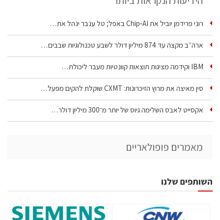
הידיעות הנקראות ביותר
רוני פרידמן יוביל את Chip‑AI באפל; טל ענבר ינהל את…
ארה״ב מקצה עד 874 מיליון דולר לשבע טכנולוגיות שבבים…
IBM וקידמה מציגות תוצאות קוונטיות מעבר ליכולת…
סין מאיצה את מרוץ הזיכרונות: CXMT שוקלת להקים מפעל…
אקסייט לאבס השלימה גיוס של יותר מ־300 מיליון דולר…
מאמרים פופולאריים
השותפים שלנו