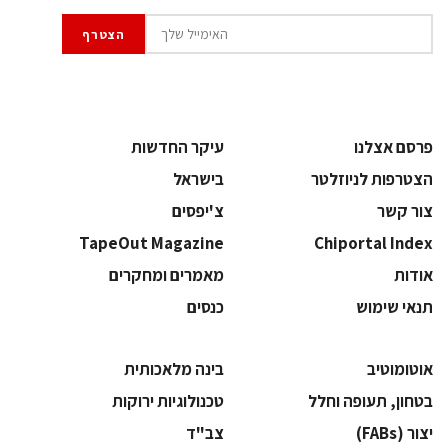
פרסם אצלנו
עיקר החדשות
הצטרפות לניוזלטר
בישראל
צור קשר
צ'יפסים
TapeOut Magazine
Chiportal Index
אודות
מאמרים ומחקרים
תנאי שימוש
כנסים
אוטומוטיב
בינה מלאכותית
בטחון, תעופה וחלל
‫טכנולוגיות ירוקות‬
‫יצור (‪(FABs‬‬
‫צב"ד‬