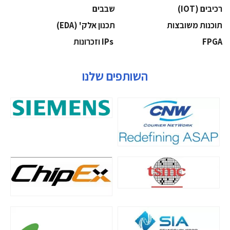
‫רכיבים‬ (IOT)
‫שבבים‬
‫תוכנות משובצות‬
‫תכנון אלק' (‪(EDA‬‬
‫‪FPGA‬‬
‫ ‪וזכרונות IPs‬‬
השותפים שלנו