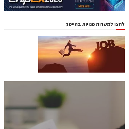
לחצו למשרות פנויות בהייטק
כנסים ואירועים
כנס ChipEx2026 יערך ב-12-13 במאי, 2026. הכנס מיועד
לכל העוסקים בתעשיית הסמיקונדקטור כולל מהנדסים,