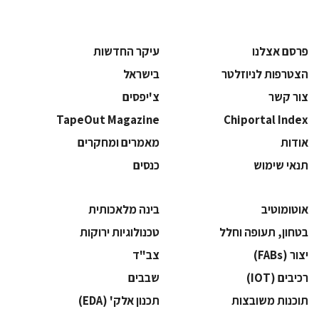
פרסם אצלנו
עיקר החדשות
הצטרפות לניוזלטר
בישראל
צור קשר
צ'יפסים
TapeOut Magazine
Chiportal Index
אודות
מאמרים ומחקרים
תנאי שימוש
כנסים
אוטומוטיב
בינה מלאכותית
בטחון, תעופה וחלל
‫טכנולוגיות ירוקות‬
‫יצור (‪(FABs‬‬
‫צב"ד‬
‫רכיבים‬ (IOT)
‫שבבים‬
‫תוכנות משובצות‬
‫תכנון אלק' (‪(EDA‬‬