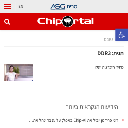
מבית
EN
פתח סרגל נגישות
בית
DDR3
תגית:
DDR3
מחירי הזכרונות יזנקו
הידיעות הנקראות ביותר
רוני פרידמן יוביל את Chip‑AI באפל; טל ענבר ינהל את…