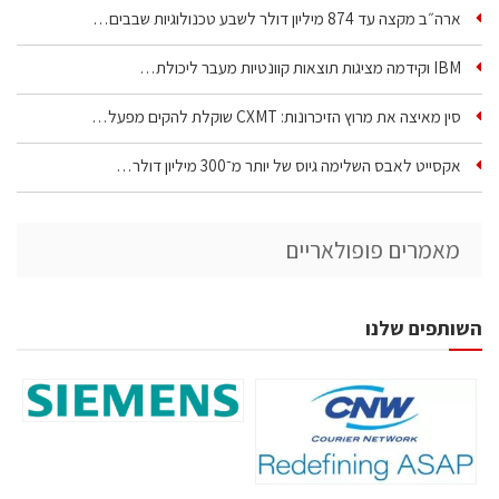
ארה״ב מקצה עד 874 מיליון דולר לשבע טכנולוגיות שבבים…
IBM וקידמה מציגות תוצאות קוונטיות מעבר ליכולת…
סין מאיצה את מרוץ הזיכרונות: CXMT שוקלת להקים מפעל…
אקסייט לאבס השלימה גיוס של יותר מ־300 מיליון דולר…
מאמרים פופולאריים
השותפים שלנו