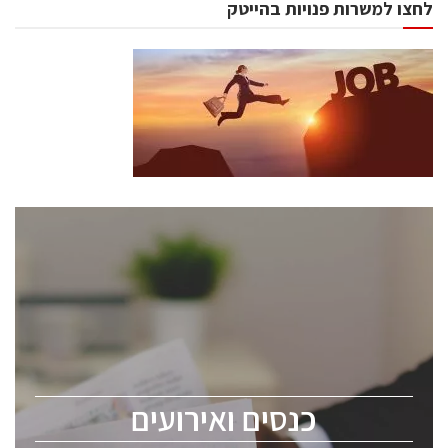
לחצו למשרות פנויות בהייטק
כנסים ואירועים
כנס ChipEx2026 יערך ב-12-13 במאי, 2026. הכנס מיועד
לכל העוסקים בתעשיית הסמיקונדקטור כולל מהנדסים,
מומחים מקצועיים ובכירים.
כנסים ואירועים
ChipEx2026 will be held on May 12-13, 2026. The