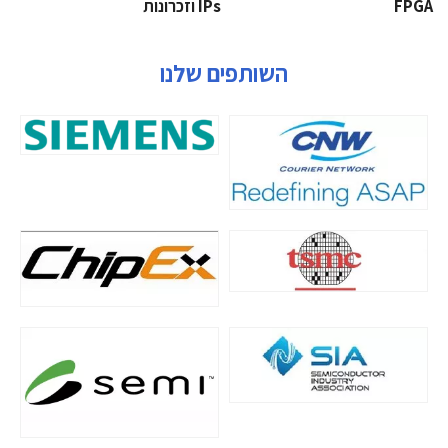
‫‪FPGA‬‬
‫ ‪וזכרונות IPs‬‬
השותפים שלנו