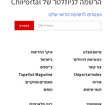
הרשמה לניוזלטר של ChiPortal
הצטרפו לרשימת הדיוור שלנו
פרסם אצלנו
עיקר החדשות
הצטרפות לניוזלטר
בישראל
צור קשר
צ'יפסים
TapeOut Magazine
Chiportal Index
אודות
מאמרים ומחקרים
תנאי שימוש
כנסים
אוטומוטיב
בינה מלאכותית