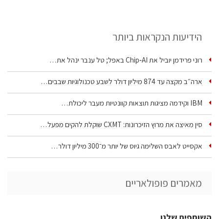
הידיעות הנקראות ביותר
רוני פרידמן יוביל את Chip‑AI באפל; טל ענבר ינהל את…
ארה״ב מקצה עד 874 מיליון דולר לשבע טכנולוגיות שבבים…
IBM וקידמה מציגות תוצאות קוונטיות מעבר ליכולת…
סין מאיצה את מרוץ הזיכרונות: CXMT שוקלת להקים מפעל…
אקסייט לאבס השלימה גיוס של יותר מ־300 מיליון דולר…
מאמרים פופולאריים
השותפים שלנו