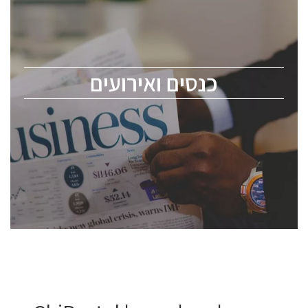
כנס ChipEx2026 יערך ב-12-13 במאי, 2026. הכנס מיועד
לכל העוסקים בתעשיית הסמיקונדקטור כולל מהנדסים,
מומחים מקצועיים ובכירים.
כנסים ואירועים
ChipEx2026 will be held on May 12-13, 2026. The
conference is intended for everyone involved in the
semiconductor industry, including engineers,
professional experts, and senior executives.
לחץ לפרטים