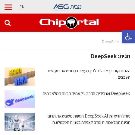
מבית
EN
פתח סרגל נגישות
בית
DeepSeek
תגית:
DeepSeek
ההתנתקות בין ארה"ב לסין מעצבת מחדש את תעשיית
השבבים
DeepSeek ואנבידיה: הקרב על עתיד הבינה המלאכותית
מודל חדש של DeepSeek AI הסינית משבש את תחום
הבינה המלאכותית וגורם לצניחה במניות הטכנולוגיה