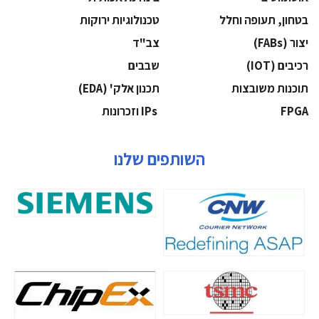
בטחון, תעופה וחלל
‫טכנולוגיות ירוקות‬
‫יצור (‪(FABs‬‬
‫צב"ד‬
‫רכיבים‬ (IOT)
‫שבבים‬
‫תוכנות משובצות‬
‫תכנון אלק' (‪(EDA‬‬
‫‪FPGA‬‬
‫ ‪וזכרונות IPs‬‬
השותפים שלנו