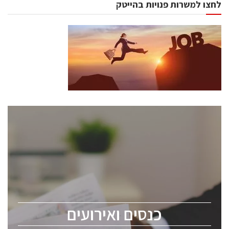
לחצו למשרות פנויות בהייטק
כנסים ואירועים
כנס ChipEx2026 יערך ב-12-13 במאי, 2026. הכנס מיועד
לכל העוסקים בתעשיית הסמיקונדקטור כולל מהנדסים,
מומחים מקצועיים ובכירים.
כנסים ואירועים
ChipEx2026 will be held on May 12-13, 2026. The