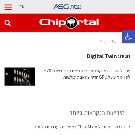
מבית
EN
פתח סרגל נגישות
בית
Digital Twin
תגית:
Digital Twin
מנכ"ל אנבידיה מבקש רישיון לחדש את מכירת שבבי H20
לסין ומודיע על GPU חדש שתואם לרגולציות
הידיעות הנקראות ביותר
רוני פרידמן יוביל את Chip‑AI באפל; טל ענבר ינהל את…