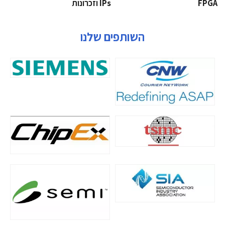
‫‪FPGA‬‬
‫ ‪וזכרונות IPs‬‬
השותפים שלנו