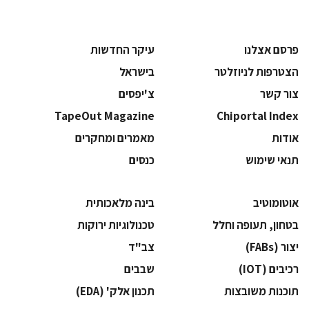
פרסם אצלנו
עיקר החדשות
הצטרפות לניוזלטר
בישראל
צור קשר
צ'יפסים
TapeOut Magazine
Chiportal Index
אודות
מאמרים ומחקרים
תנאי שימוש
כנסים
אוטומוטיב
בינה מלאכותית
בטחון, תעופה וחלל
‫טכנולוגיות ירוקות‬
‫יצור (‪(FABs‬‬
‫צב"ד‬
‫רכיבים‬ (IOT)
‫שבבים‬
‫תוכנות משובצות‬
‫תכנון אלק' (‪(EDA‬‬