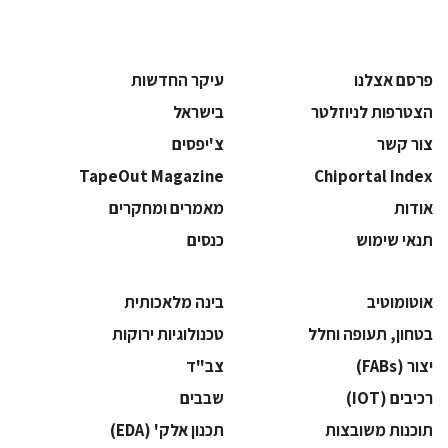
פרסם אצלנו
עיקר החדשות
הצטרפות לניוזלטר
בישראל
צור קשר
צ'יפסים
TapeOut Magazine
Chiportal Index
אודות
מאמרים ומחקרים
תנאי שימוש
כנסים
אוטומוטיב
בינה מלאכותית
בטחון, תעופה וחלל
‫טכנולוגיות ירוקות‬
‫יצור (‪(FABs‬‬
‫צב"ד‬
‫רכיבים‬ (IOT)
‫שבבים‬
‫תוכנות משובצות‬
‫תכנון אלק' (‪(EDA‬‬