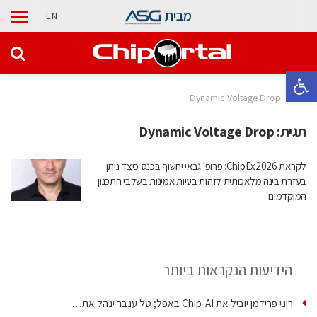
מבית
EN
פתח סרגל נגישות
בית
Dynamic Voltage Drop
תגית:
Dynamic Voltage Drop
לקראת ChipEx2026: פרופ' גבאי יחשוף בכנס כיצד ניתן
בעזרת בינה מלאכותית לזהות בעיות אמינות בשלבי התכנון
המוקדמים
הידיעות הנקראות ביותר
רוני פרידמן יוביל את Chip‑AI באפל; טל ענבר ינהל את…