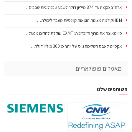
ארה״ב מקצה עד 874 מיליון דולר לשבע טכנולוגיות שבבים…
IBM וקידמה מציגות תוצאות קוונטיות מעבר ליכולת…
סין מאיצה את מרוץ הזיכרונות: CXMT שוקלת להקים מפעל…
אקסייט לאבס השלימה גיוס של יותר מ־300 מיליון דולר…
מאמרים פופולאריים
השותפים שלנו