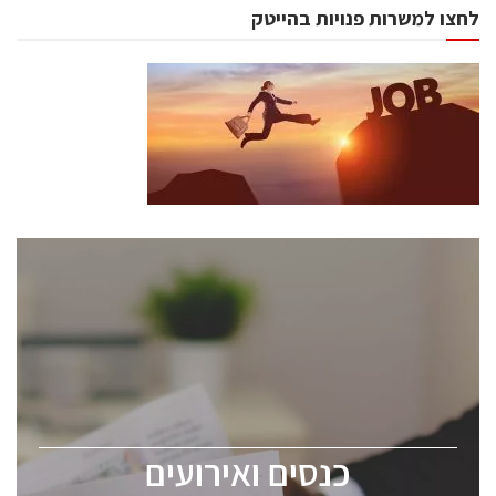
לחצו למשרות פנויות בהייטק
כנסים ואירועים
כנס ChipEx2026 יערך ב-12-13 במאי, 2026. הכנס מיועד
לכל העוסקים בתעשיית הסמיקונדקטור כולל מהנדסים,
מומחים מקצועיים ובכירים.
כנסים ואירועים