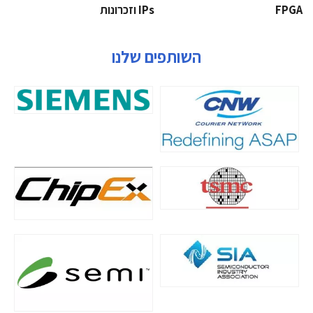
‫‪FPGA‬‬
‫ ‪וזכרונות IPs‬‬
השותפים שלנו