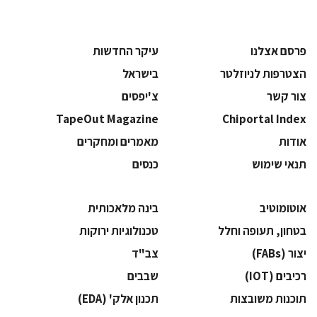
פרסם אצלנו
עיקר החדשות
הצטרפות לניוזלטר
בישראל
צור קשר
צ'יפסים
TapeOut Magazine
Chiportal Index
אודות
מאמרים ומחקרים
תנאי שימוש
כנסים
אוטומוטיב
בינה מלאכותית
בטחון, תעופה וחלל
‫טכנולוגיות ירוקות‬
‫יצור (‪(FABs‬‬
‫צב"ד‬
‫רכיבים‬ (IOT)
‫שבבים‬
‫תוכנות משובצות‬
‫תכנון אלק' (‪(EDA‬‬