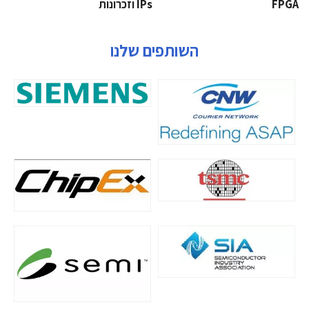
‫‪FPGA‬‬
‫ ‪וזכרונות IPs‬‬
השותפים שלנו