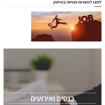
לחצו למשרות פנויות בהייטק
כנסים ואירועים
כנס ChipEx2026 יערך ב-12-13 במאי, 2026. הכנס מיועד
לכל העוסקים בתעשיית הסמיקונדקטור כולל מהנדסים,
מומחים מקצועיים ובכירים.
כנסים ואירועים
ChipEx2026 will be held on May 12-13, 2026. The