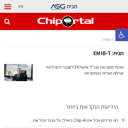
מבית
EN
פתח סרגל נגישות
בית
EMIB-T
תגית:
EMIB-T
אינטל ממנה את מנכ"ל SK hynix לשעבר להוביל את
פעילות האריזה המתקדמת
הידיעות הנקראות ביותר
רוני פרידמן יוביל את Chip‑AI באפל; טל ענבר ינהל את…