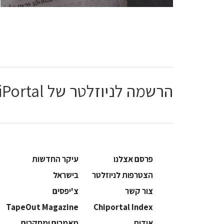
הרשמה לניוזלטר של ChiPortal
פרסם אצלנו
עיקר החדשות
הצטרפות לניוזלטר
בישראל
צור קשר
צ'יפסים
TapeOut Magazine
Chiportal Index
אודות
מאמרים ומחקרים