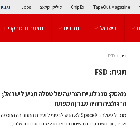
מבית
TapeOut Magazine
ChipEx
סיליקון קלאב
Jobs
ת
בישראל
מדורים
מאמרים ומחקרים
בית
FSD
תגית:
FSD
מאסק: טכנולוגיית הנהיגה של טסלה תגיע לישראל;
הרגולציה תהיה מבחן המפתח
מנכ"ל טסלה ו־SpaceX לא הגיע לבסוף לוועידת התחבורה החכמ
אביב, אך השתתף בה בשיחת וידיאו. הוא שיבח את החדשנות ...