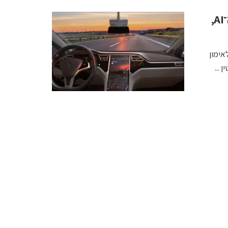
טסלה סוגרת את פרויקט Dojo: מהלך חד במדיניות ה־AI,
על לאימון