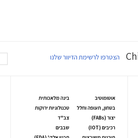
הצטרפו לרשימת הדיוור שלנו
אוטומוטיב
בינה מלאכותית
בטחון, תעופה וחלל
‫טכנולוגיות ירוקות‬
‫יצור (‪(FABs‬‬
‫צב"ד‬
‫רכיבים‬ (IOT)
‫שבבים‬
‫תוכנות משובצות‬
‫תכנון אלק' (‪(EDA‬‬