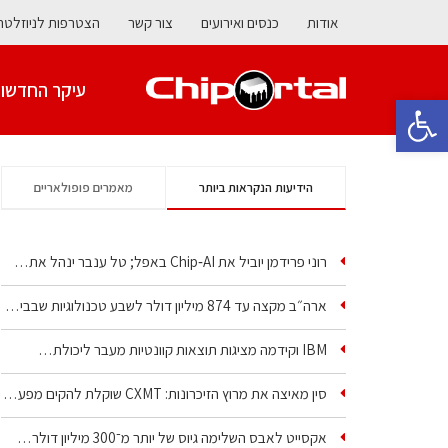
אודות
כנסים ואירועים
צור קשר
הצטרפות לניוזלטר
עיקר החדשו
פתח סרגל נגישות
הידיעות הנקראות ביותר
מאמרים פופולאריים
רוני פרידמן יוביל את Chip‑AI באפל; טל ענבר ינהל את…
ארה״ב מקצה עד 874 מיליון דולר לשבע טכנולוגיות שבבים…
IBM וקידמה מציגות תוצאות קוונטיות מעבר ליכולת…
סין מאיצה את מרוץ הזיכרונות: CXMT שוקלת להקים מפעל…
אקסייט לאבס השלימה גיוס של יותר מ־300 מיליון דולר…