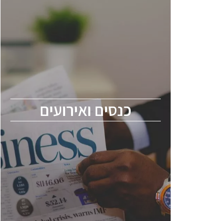
כנסים ואירועים
כנס ChipEx2026 יערך ב-12-13 במאי, 2026.
הכנס מיועד לכל העוסקים בתעשיית
הסמיקונדקטור כולל מהנדסים, מומחים מקצועיים
ובכירים.
כנסים ואירועים
ChipEx2026 will be held on May 12-13,
2026. The conference is intended for
everyone involved in the semiconductor
industry, including engineers, professional
experts, and senior executives.
לחץ לפרטים