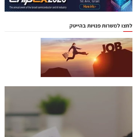
לחצו למשרות פנויות בהייטק
כנסים ואירועים
כנס ChipEx2026 יערך ב-12-13 במאי, 2026. הכנס מיועד
לכל העוסקים בתעשיית הסמיקונדקטור כולל מהנדסים,