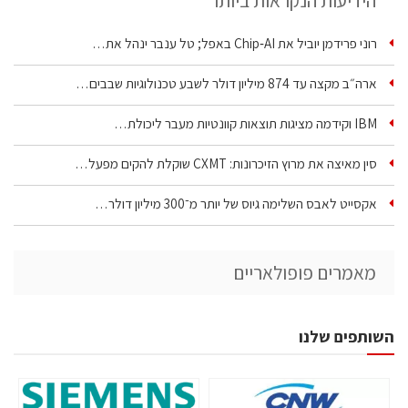
הידיעות הנקראות ביותר
רוני פרידמן יוביל את Chip‑AI באפל; טל ענבר ינהל את…
ארה״ב מקצה עד 874 מיליון דולר לשבע טכנולוגיות שבבים…
IBM וקידמה מציגות תוצאות קוונטיות מעבר ליכולת…
סין מאיצה את מרוץ הזיכרונות: CXMT שוקלת להקים מפעל…
אקסייט לאבס השלימה גיוס של יותר מ־300 מיליון דולר…
מאמרים פופולאריים
השותפים שלנו