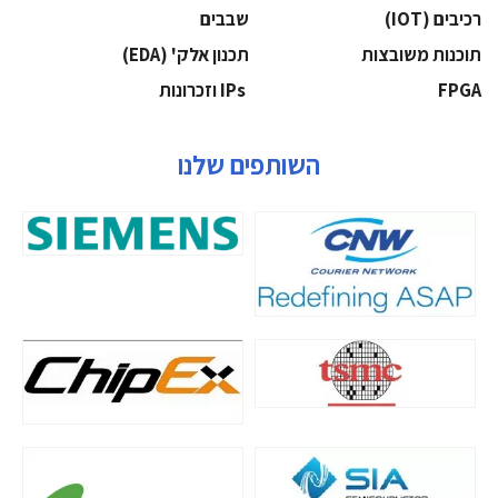
‫רכיבים‬ (IOT)
‫שבבים‬
‫תוכנות משובצות‬
‫תכנון אלק' (‪(EDA‬‬
‫‪FPGA‬‬
‫ ‪וזכרונות IPs‬‬
השותפים שלנו