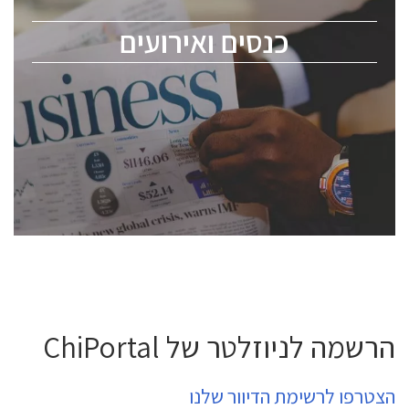
מומחים מקצועיים ובכירים.
כנסים ואירועים
ChipEx2026 will be held on May 12-13, 2026. The
conference is intended for everyone involved in the
semiconductor industry, including engineers,
professional experts, and senior executives.
לחץ לפרטים
הרשמה לניוזלטר של ChiPortal
הצטרפו לרשימת הדיוור שלנו