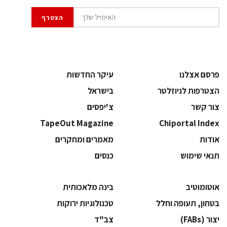
פרסם אצלנו
עיקר החדשות
הצטרפות לניוזלטר
בישראל
צור קשר
צ'יפסים
TapeOut Magazine
Chiportal Index
אודות
מאמרים ומחקרים
תנאי שימוש
כנסים
אוטומוטיב
בינה מלאכותית
בטחון, תעופה וחלל
‫טכנולוגיות ירוקות‬
‫יצור (‪(FABs‬‬
‫צב"ד‬