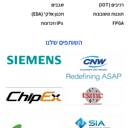
‫רכיבים‬ (IOT)
‫שבבים‬
‫תוכנות משובצות‬
‫תכנון אלק' (‪(EDA‬‬
‫‪FPGA‬‬
‫ ‪וזכרונות IPs‬‬
השותפים שלנו