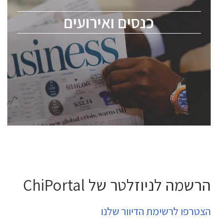
מומחים מקצועיים ובכירים.
כנסים ואירועים
ChipEx2026 will be held on May 12-13, 2026. The
conference is intended for everyone involved in the
semiconductor industry, including engineers,
professional experts, and senior executives.
לחץ לפרטים
הרשמה לניוזלטר של ChiPortal
הצטרפו לרשימת הדיוור שלנו