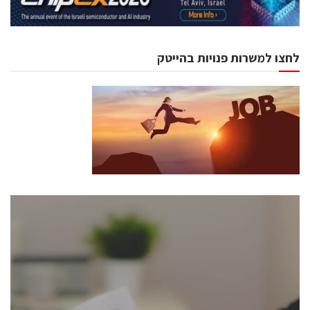
לחצו למשרות פנויות בהייטק
כנסים ואירועים
כנס ChipEx2026 יערך ב-12-13 במאי, 2026. הכנס מיועד
לכל העוסקים בתעשיית הסמיקונדקטור כולל מהנדסים,