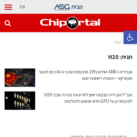
מבית
EN
פתח סרגל נגישות
בית
H20
תגית:
H20
אנבידיה ו-AMD ישלמו 15% מהכנסות שבבי ה-AI בסין לאוצר
האמריקני – תמורת רישיונות ייצוא
מנכ"ל אנבידיה מבקש רישיון לחדש את מכירת שבבי H20
לסין ומודיע על GPU חדש שתואם לרגולציות