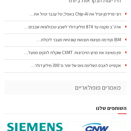
הידיעות הנקראות ביותר
רוני פרידמן יוביל את Chip‑AI באפל; טל ענבר ינהל את…
ארה״ב מקצה עד 874 מיליון דולר לשבע טכנולוגיות שבבים…
IBM וקידמה מציגות תוצאות קוונטיות מעבר ליכולת…
סין מאיצה את מרוץ הזיכרונות: CXMT שוקלת להקים מפעל…
אקסייט לאבס השלימה גיוס של יותר מ־300 מיליון דולר…
מאמרים פופולאריים
השותפים שלנו